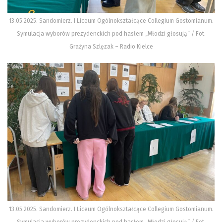
13.05.2025. Sandomierz. I Liceum Ogólnokształcące Collegium Gostomianum.
Symulacja wyborów prezydenckich pod hasłem „Młodzi głosują” / Fot.
Grażyna Szlęzak – Radio Kielce
13.05.2025. Sandomierz. I Liceum Ogólnokształcące Collegium Gostomianum.
Symulacja wyborów prezydenckich pod hasłem „Młodzi głosują” / Fot.