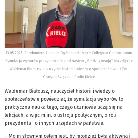
13.05.2025. Sandomierz. I Liceum Ogólnokształcące Collegium Gostomianum.
Symulacja wyborów prezydenckich pod hasłem „Młodzi głosują”. Na zdjęciu:
Waldemar Białousz, nauczyciel historii i wiedzy o społeczeństwie / Fot.
Grażyna Szlęzak – Radio Kielce
Waldemar Białousz, nauczyciel historii i wiedzy o
społeczeństwie powiedział, że symulacja wyborów to
praktyczna nauka tego, czego uczniowie uczą się na
lekcjach, a więc m.in. o ustroju politycznym, o roli
prezydenta i o innych urzędach w państwie.
– Moim głównym celem jest, by młodzież była aktywna i