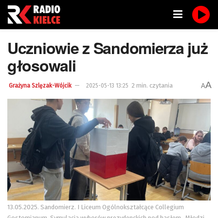
Uczniowie z Sandomierza już
głosowali
A
2 min. czytania
A
Grażyna Szlęzak-Wójcik
2025-05-13 13:25
13.05.2025. Sandomierz. I Liceum Ogólnokształcące Collegium
Gostomianum. Symulacja wyborów prezydenckich pod hasłem „Młodzi