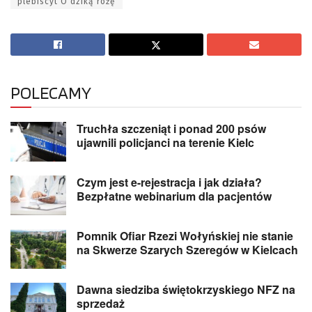
plebiscyt O dziką różę
POLECAMY
Truchła szczeniąt i ponad 200 psów
ujawnili policjanci na terenie Kielc
Czym jest e-rejestracja i jak działa?
Bezpłatne webinarium dla pacjentów
Pomnik Ofiar Rzezi Wołyńskiej nie stanie
na Skwerze Szarych Szeregów w Kielcach
Dawna siedziba świętokrzyskiego NFZ na
sprzedaż