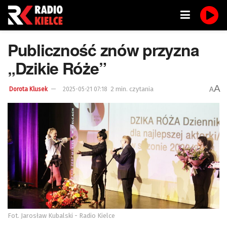
Publiczność znów przyzna
„Dzikie Róże”
A
2 min. czytania
A
Dorota Klusek
2025-05-21 07:18
Fot. Jarosław Kubalski - Radio Kielce