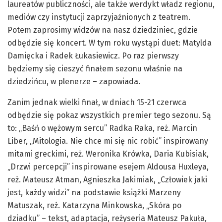
laureatów publiczności, ale także werdykt władz regionu,
mediów czy instytucji zaprzyjaźnionych z teatrem.
Potem zaprosimy widzów na nasz dziedziniec, gdzie
odbędzie się koncert. W tym roku wystąpi duet: Matylda
Damięcka i Radek Łukasiewicz. Po raz pierwszy
będziemy się cieszyć finałem sezonu właśnie na
dziedzińcu, w plenerze – zapowiada.
Zanim jednak wielki finał, w dniach 15-21 czerwca
odbędzie się pokaz wszystkich premier tego sezonu. Są
to: „Baśń o wężowym sercu” Radka Raka, reż. Marcin
Liber, „Mitologia. Nie chce mi się nic robić” inspirowany
mitami greckimi, reż. Weronika Krówka, Daria Kubisiak,
„Drzwi percepcji” inspirowane esejem Aldousa Huxleya,
reż. Mateusz Atman, Agnieszka Jakimiak, „Człowiek jaki
jest, każdy widzi” na podstawie książki Marzeny
Matuszak, reż. Katarzyna Minkowska, „Skóra po
dziadku” – tekst, adaptacja, reżyseria Mateusz Pakuła,