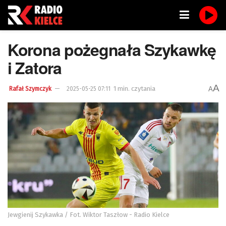
Korona pożegnała Szykawkę
i Zatora
A
1 min. czytania
A
Rafał Szymczyk
2025-05-25 07:11
Jewgienij Szykawka / Fot. Wiktor Taszłow - Radio Kielce