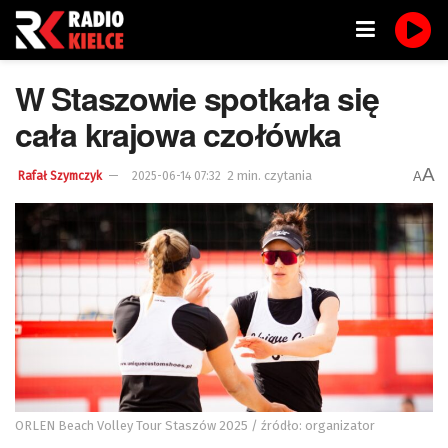
W Staszowie spotkała się
cała krajowa czołówka
A
2 min. czytania
A
Rafał Szymczyk
2025-06-14 07:32
ORLEN Beach Volley Tour Staszów 2025 / źródło: organizator