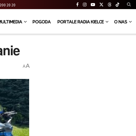
41 200 20 20
MULTIMEDIA
POGODA
PORTALE RADIA KIELCE
O NAS
anie
A
A