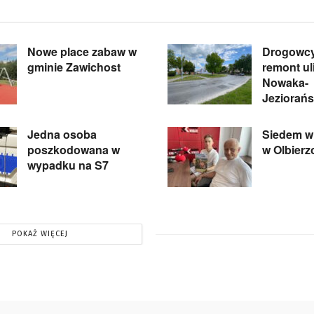
Nowe place zabaw w
Drogowcy
gminie Zawichost
remont ul
Nowaka-
Jeziorań
Jedna osoba
Siedem wi
poszkodowana w
w Olbier
wypadku na S7
POKAŻ WIĘCEJ