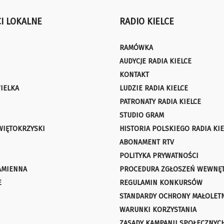
I LOKALNE
RADIO KIELCE
RAMÓWKA
AUDYCJE RADIA KIELCE
KONTAKT
IELKA
LUDZIE RADIA KIELCE
PATRONATY RADIA KIELCE
STUDIO GRAM
WIĘTOKRZYSKI
HISTORIA POLSKIEGO RADIA KIE
ABONAMENT RTV
POLITYKA PRYWATNOŚCI
AMIENNA
PROCEDURA ZGŁOSZEŃ WEWNĘ
E
REGULAMIN KONKURSÓW
STANDARDY OCHRONY MAŁOLET
WARUNKI KORZYSTANIA
ZASADY KAMPANII SPOŁECZNYC