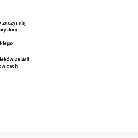
 zaczynają
icy Jana
skiego
eków parafii
zowicach