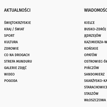
AKTUALNOŚCI
WIADOMOŚC
ŚWIĘTOKRZYSKIE
KIELCE
KRAJ / ŚWIAT
BUSKO-ZDRÓJ
SPORT
JĘDRZEJÓW
KULTURA
KAZIMIERZA-W
ZDROWIE
KOŃSKIE
CO NA DROGACH
OPATÓW
STREFA MUNDURU
OSTROWIEC-Ś
GALERIE ZDJĘĆ
PIŃCZÓW
WIDEO
SANDOMIERZ
POGODA
SKARŻYSKO-K
STARACHOWIC
STASZÓW
WŁOSZCZOWA