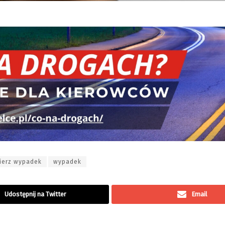
ierz wypadek
wypadek
Udostępnij na Twitter
Email