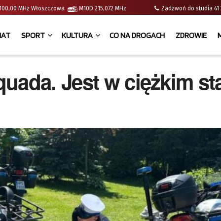
 | 100,00 MHz Włoszczowa
M10D 215,072 MHz
Zadzwoń do studia 
IAT
SPORT
KULTURA
CO NA DROGACH
ZDROWIE
uada. Jest w ciężkim st