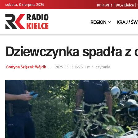
sobota, 8 sierpnia 2026
101,4 MHz | 90,4 Kielce
REGION
KRAJ / ŚW
Dziewczynka spadła z q
1 min. czytania
Grażyna Szlęzak-Wójcik
2025-06-15 16:26