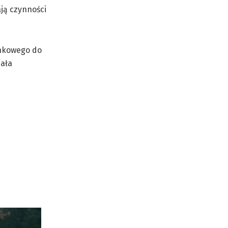
ją czynności
unkowego do
dała