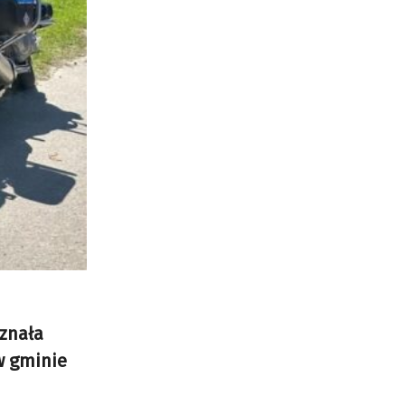
oznała
w gminie