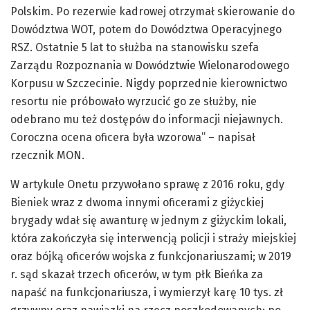
Polskim. Po rezerwie kadrowej otrzymał skierowanie do
Dowództwa WOT, potem do Dowództwa Operacyjnego
RSZ. Ostatnie 5 lat to służba na stanowisku szefa
Zarządu Rozpoznania w Dowództwie Wielonarodowego
Korpusu w Szczecinie. Nigdy poprzednie kierownictwo
resortu nie próbowało wyrzucić go ze służby, nie
odebrano mu też dostępów do informacji niejawnych.
Coroczna ocena oficera była wzorowa” – napisał
rzecznik MON.
W artykule Onetu przywołano sprawę z 2016 roku, gdy
Bieniek wraz z dwoma innymi oficerami z giżyckiej
brygady wdał się awanturę w jednym z giżyckim lokali,
która zakończyła się interwencją policji i straży miejskiej
oraz bójką oficerów wojska z funkcjonariuszami; w 2019
r. sąd skazał trzech oficerów, w tym płk Bieńka za
napaść na funkcjonariusza, i wymierzył karę 10 tys. zł