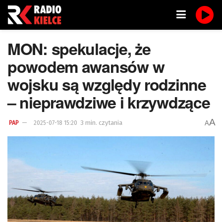
MON: spekulacje, że
powodem awansów w
wojsku są względy rodzinne
– nieprawdziwe i krzywdzące
A
3 min. czytania
A
PAP
2025-07-18 15:20