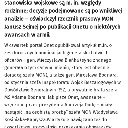
stanowiska wojskowe są m. in. względy
rodzinne; decyzje podejmowane są po wnikliwej
analizie – oświadczył rzecznik prasowy MON
Janusz Sejmej po publikacji Onetu o niektórych
awansach w armii.
W czwartek portal Onet opublikował artykuł m.in. o
zeszłorocznych nominacjach generalskich dwóch
oficerów – gen. Mieczysława Bieńka (syna znanego
generała o tym samym imieniu, który jest obecnie
doradcą szefa MON), a także gen. Mirosława Bodnara,
od stycznia szefa Inspektoratu Wojsk Bezzałogowych w
Dowództwie Generalnym RSZ, a prywatnie brata szefa
MS Adama Bodnara. Jak pisze Onet, awanse te –
wręczone przez prezydenta Andrzeja Dudę – miały
nastąpić „na osobistą prośbę” szefa MON Władysława
Kosiniaka-Kamysza.W artykule nawiązano też do
czwartkowej uroczystości przekazania obowiązków