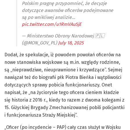
Polskim pragnę przypomnieć, że decyzje
dotyczące awansów oficerów podejmowane
są po wnikliwej analizie…
pic.twitter.com/u1RmVAu5jE
— Ministerstwo Obrony Narodowej 🇵🇱
(@MON_GOV_PL)
July 18, 2025
Dodał, że spekulacje, iż powodem powołań oficerów na
nowe stanowiska wojskowe są m.in. względy rodzinne,
są „nieprawdziwe, nieuprawnione i krzywdzące”. Sejmej
nawiązał też do biografii płk Piotra Bieńka i wątpliwości
dotyczących sprawy pobicia funkcjonariuszy. Onet
napisał, że „na życiorysie tego oficera cieniem kładzie
się historia z 2016 r., kiedy to razem z dwoma kolegami z
15. Giżyckiej Brygady Zmechanizowanej pobili policjantki
i funkcjonariusza Straży Miejskiej”.
„Oficer (po incydencie – PAP) cały czas służył w Wojsku