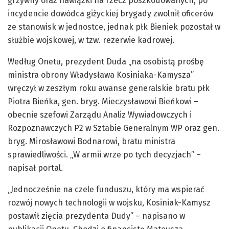
grzywny oraz nawiązki na rzecz poszkodowanych; po
incydencie dowódca giżyckiej brygady zwolnił oficerów
ze stanowisk w jednostce, jednak płk Bieniek pozostał w
służbie wojskowej, w tzw. rezerwie kadrowej.
Według Onetu, prezydent Duda „na osobistą prośbę
ministra obrony Władysława Kosiniaka-Kamysza”
wręczył w zeszłym roku awanse generalskie bratu płk
Piotra Bieńka, gen. bryg. Mieczysławowi Bieńkowi –
obecnie szefowi Zarządu Analiz Wywiadowczych i
Rozpoznawczych P2 w Sztabie Generalnym WP oraz gen.
bryg. Mirosławowi Bodnarowi, bratu ministra
sprawiedliwości. „W armii wrze po tych decyzjach” –
napisał portal.
„Jednocześnie na czele funduszu, który ma wspierać
rozwój nowych technologii w wojsku, Kosiniak-Kamysz
postawił zięcia prezydenta Dudy” – napisano w