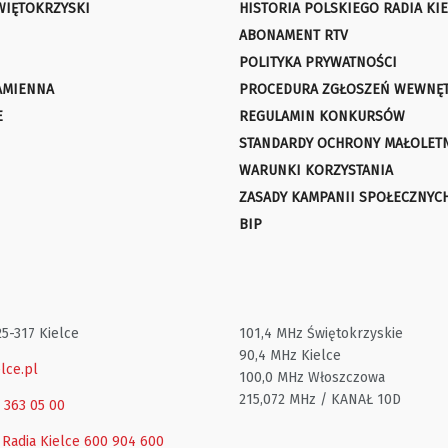
WIĘTOKRZYSKI
HISTORIA POLSKIEGO RADIA KIE
ABONAMENT RTV
POLITYKA PRYWATNOŚCI
AMIENNA
PROCEDURA ZGŁOSZEŃ WEWNĘ
E
REGULAMIN KONKURSÓW
STANDARDY OCHRONY MAŁOLET
WARUNKI KORZYSTANIA
ZASADY KAMPANII SPOŁECZNYC
BIP
25-317 Kielce
101,4 MHz Świętokrzyskie
90,4 MHz Kielce
lce.pl
100,0 MHz Włoszczowa
215,072 MHz / KANAŁ 10D
1 363 05 00
 Radia Kielce
600 904 600