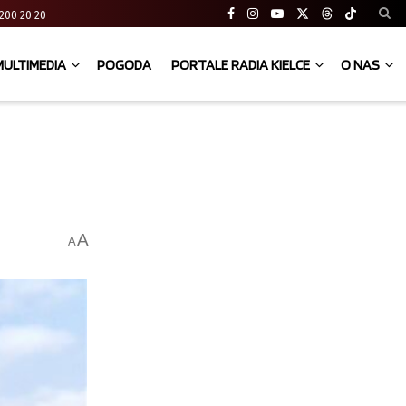
41 200 20 20
MULTIMEDIA
POGODA
PORTALE RADIA KIELCE
O NAS
A
A