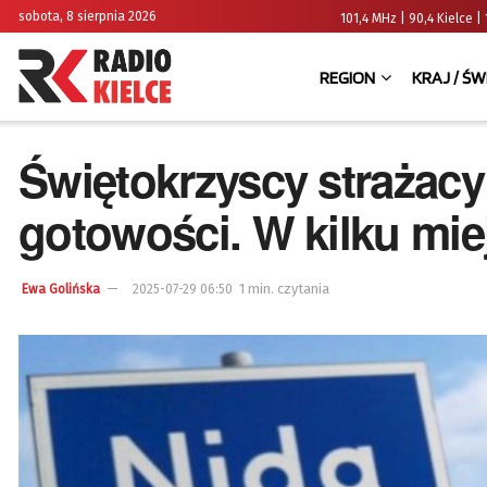
sobota, 8 sierpnia 2026
101,4 MHz | 90,4 Kielce
REGION
KRAJ / ŚW
Świętokrzyscy strażacy
gotowości. W kilku mie
1 min. czytania
Ewa Golińska
2025-07-29 06:50