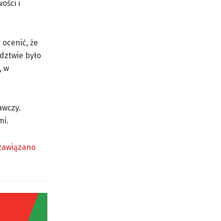
ości i
ocenić, że
ództwie było
, w
awczy.
mi.
 zawiązano