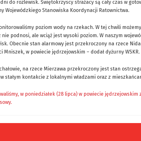
ni do rozlewisk. Świętokrzyscy strażacy są cały czas w gotow
rny Wojewódzkiego Stanowiska Koordynacji Ratownictwa.
nitorowaliśmy poziom wody na rzekach. W tej chwili możemy 
ż nie podnosi, ale wciąż jest wysoki poziom. W naszym wojew
wisk. Obecnie stan alarmowy jest przekroczony na rzece Nida
i Mniszek, w powiecie jędrzejowskim – dodał dyżurny WSKR.
ichałowie, na rzece Mierzawa przekroczony jest stan ostrzeg
 w stałym kontakcie z lokalnymi władzami oraz z mieszkańca
waliśmy, w poniedziałek (28 lipca) w powiecie jędrzejowskim
sowy.