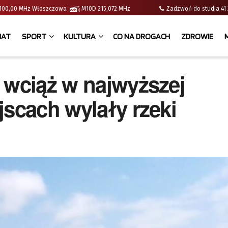
 | 100,00 MHz Włoszczowa
M10D 215,072 MHz
Zadzwoń do studia 
IAT
SPORT
KULTURA
CO NA DROGACH
ZDROWIE
 wciąż w najwyższej
jscach wylały rzeki