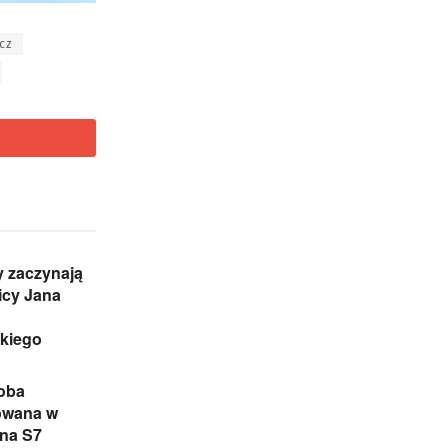
cz
 zaczynają
icy Jana
skiego
oba
owana w
na S7