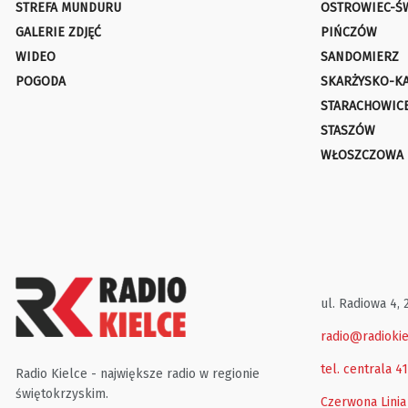
STREFA MUNDURU
OSTROWIEC-Ś
GALERIE ZDJĘĆ
PIŃCZÓW
WIDEO
SANDOMIERZ
POGODA
SKARŻYSKO-K
STARACHOWIC
STASZÓW
WŁOSZCZOWA
ul. Radiowa 4, 
radio@radiokie
tel. centrala 4
Radio Kielce - największe radio w regionie
świętokrzyskim.
Czerwona Linia