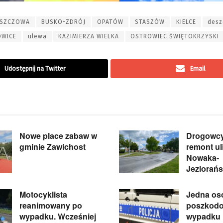
SZCZOWA
BUSKO-ZDRÓJ
OPATÓW
STASZÓW
KIELCE
desz
OWICE
ulewa
KAZIMIERZA WIELKA
OSTROWIEC ŚWIĘTOKRZYSKI
Udostępnij na Twitter
Email
Nowe place zabaw w
Drogowcy
gminie Zawichost
remont ul
Nowaka-
Jeziorań
Motocyklista
Jedna os
reanimowany po
poszkod
wypadku. Wcześniej
wypadku 