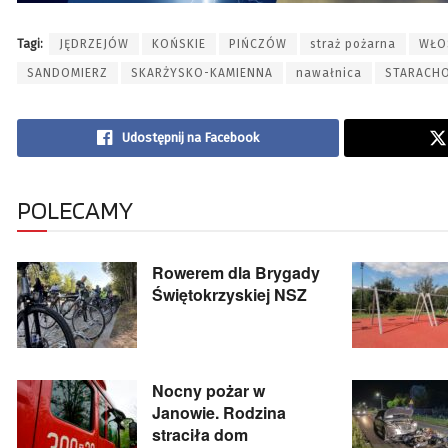
Tagi:
JĘDRZEJÓW
KOŃSKIE
PIŃCZÓW
straż pożarna
WŁO
SANDOMIERZ
SKARŻYSKO-KAMIENNA
nawałnica
STARACH
Udostępnij na Facebook
POLECAMY
Rowerem dla Brygady
Świętokrzyskiej NSZ
Nocny pożar w
Janowie. Rodzina
straciła dom