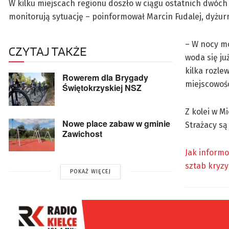
W kilku miejscach regionu doszło w ciągu ostatnich dwóch d
monitorują sytuację – poinformował Marcin Fudalej, dyżu
– W nocy mo
CZYTAJ TAKŻE
woda się ju
kilka rozle
Rowerem dla Brygady
miejscowośc
Świętokrzyskiej NSZ
Z kolei w M
Nowe place zabaw w gminie
Strażacy są
Zawichost
Jak informo
sztab kryzy
POKAŻ WIĘCEJ