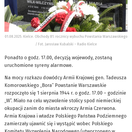
01.08.2025. Kielce. Obchody 81. rocznicy wybuchu Powstania Warszawskiego
/ Fot. Jarosław Kubalski – Radio Kielce
Ponadto o godz. 17.00, decyzją wojewody, zostaną
uruchomione syreny alarmowe.
Na mocy rozkazu dowódcy Armii Krajowej gen. Tadeusza
Komorowskiego „Bora” Powstanie Warszawskie
rozpoczęło się 1 sierpnia 1944 r. o godz. 17.00 – godzinie
„W”. Miało na celu wyzwolenie stolicy spod niemieckiej
okupacji zanim do miasta wkroczy Armia Czerwona.
Armia Krajowa i władze Polskiego Państwa Podziemnego
zamierzały ujawnić się i wystąpić wobec Polskiego
Komitetu Wyzwolenia Narodowego (utworzonego w