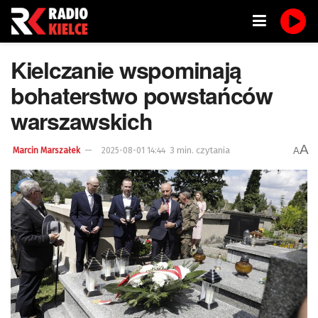
Kielczanie wspominają
bohaterstwo powstańców
warszawskich
A
3 min. czytania
A
Marcin Marszałek
2025-08-01 14:44