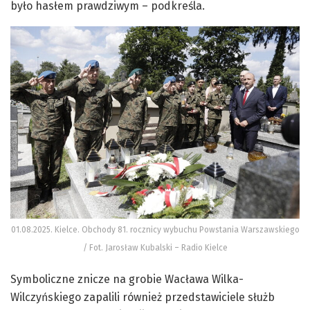
było hasłem prawdziwym – podkreśla.
01.08.2025. Kielce. Obchody 81. rocznicy wybuchu Powstania Warszawskiego
/ Fot. Jarosław Kubalski – Radio Kielce
Symboliczne znicze na grobie Wacława Wilka-
Wilczyńskiego zapalili również przedstawiciele służb