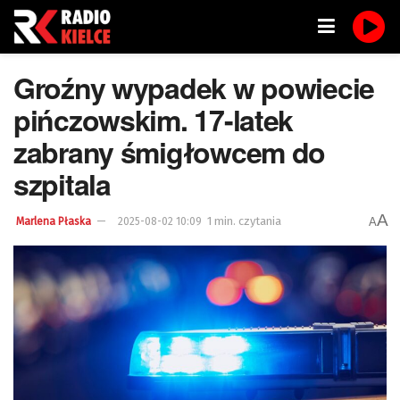
Groźny wypadek w powiecie
pińczowskim. 17-latek
zabrany śmigłowcem do
szpitala
A
1 min. czytania
A
Marlena Płaska
2025-08-02 10:09