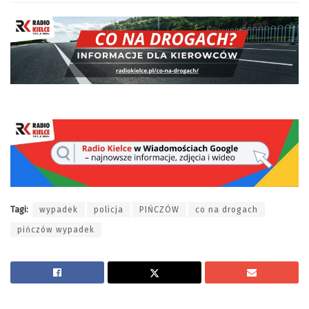
Tagi:
wypadek
policja
PIŃCZÓW
co na drogach
pińczów wypadek