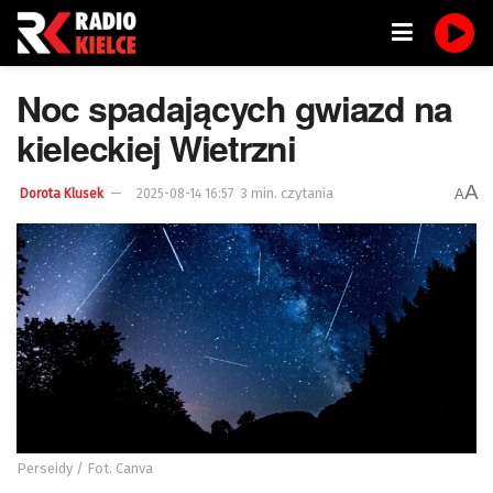
Noc spadających gwiazd na
kieleckiej Wietrzni
A
3 min. czytania
A
Dorota Klusek
2025-08-14 16:57
Perseidy / Fot. Canva