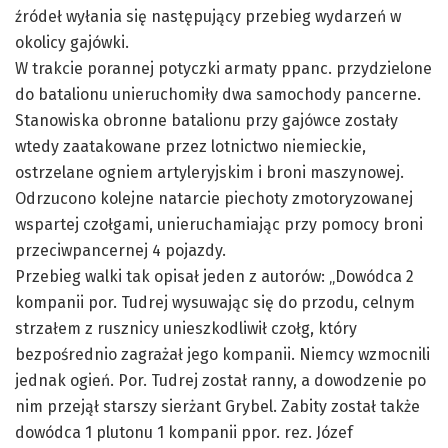
źródeł wyłania się następujący przebieg wydarzeń w
okolicy gajówki.
W trakcie porannej potyczki armaty ppanc. przydzielone
do batalionu unieruchomiły dwa samochody pancerne.
Stanowiska obronne batalionu przy gajówce zostały
wtedy zaatakowane przez lotnictwo niemieckie,
ostrzelane ogniem artyleryjskim i broni maszynowej.
Odrzucono kolejne natarcie piechoty zmotoryzowanej
wspartej czołgami, unieruchamiając przy pomocy broni
przeciwpancernej 4 pojazdy.
Przebieg walki tak opisał jeden z autorów: „Dowódca 2
kompanii por.
Tudrej
wysuwając się do przodu, celnym
strzałem z rusznicy unieszkodliwił czołg, który
bezpośrednio zagrażał jego kompanii. Niemcy wzmocnili
jednak ogień. Por.
Tudrej
został ranny, a dowodzenie po
nim przejął starszy sierżant
Grybel
. Zabity został także
dowódca 1 plutonu 1 kompanii ppor.
rez
. Józef