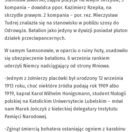
kompania – dowódca ppor. Kazimierz Rzepka, na
skrzydle prawym. 2 kompania – por. rez. Mieczysław
Tudrej znalazła się na stanowisku w pobliżu szosy do
Odrowąża. Batalion jako jedyny w dywizji posiadał pluton
działek przeciwpancernych.
W samym Samsonowie, w oparciu o ruiny huty, usadowiło
się ubezpieczenie batalionu. 6 września rankiem
uderzyli Niemcy nadciągający od strony Mniowa.
-Jednym z żołnierzy placówki był urodzony 12 września
1913 roku, choć niektóre źródła podają rok 1909 albo
1919, kapral Karol Wilhelm Honigsmann, student filologii
polskiej na Katolickim Uniwersytecie Lubelskim – mówi
nam Marek Jończyk z kieleckiej delegatury Instytutu
Pamięci Narodowej.
-Zginął śmiercią bohatera osłaniając ogniem z karabinu