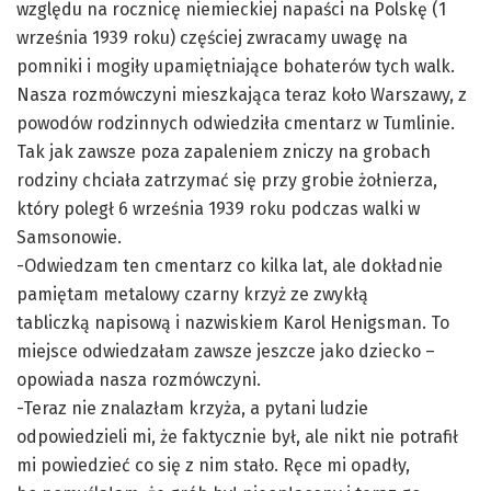
względu na rocznicę niemieckiej napaści na Polskę (1
września 1939 roku) częściej zwracamy uwagę na
pomniki i mogiły upamiętniające bohaterów tych walk.
Nasza rozmówczyni mieszkająca teraz koło Warszawy, z
powodów rodzinnych odwiedziła cmentarz w
Tumlinie
.
Tak jak zawsze poza zapaleniem zniczy na grobach
rodziny chciała zatrzymać się przy grobie żołnierza,
który poległ 6 września 1939 roku podczas walki w
Samsonowie.
-Odwiedzam ten cmentarz co kilka lat, ale dokładnie
pamiętam metalowy czarny krzyż ze zwykłą
tabliczką
napisową
i nazwiskiem Karol
Henigsman
. To
miejsce odwiedzałam zawsze jeszcze jako dziecko –
opowiada nasza rozmówczyni.
-Teraz nie znalazłam krzyża, a pytani ludzie
odpowiedzieli mi, że faktycznie był, ale nikt nie potrafił
mi powiedzieć co się z nim stało. Ręce mi opadły,