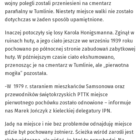
wojny polegli zostali przeniesieni na cmentarz
parafialny w Tumlinie. Niestety miejsce walki nie zostało
dotychczas w żaden sposób upamiętnione.
Inaczej potoczyły się losy Karola Honigsmanna. Zginął w
ruinach huty, a jego ciało jeszcze we wrześniu 1939 roku
pochowano po północnej stronie zabudowań zabytkowej
huty. W późniejszym czasie ciało ekshumowano,
przenosząc je na cmentarz w Tumlinie, ale „pierwotna
mogiła” pozostała.
-W 1979 r. staraniem mieszkańców Samsonowa oraz
przewodników świętokrzyskich PTTK miejsce
pierwotnego pochówku zostało odnowione – informuje
nas Marek Jończyk z kieleckiej delegatury IPN.
Jadę na miejsce i nie bez problemów odnajduję miejsce
gdzie był pochowany żołnierz. Ścieżka wśród zarośli jest