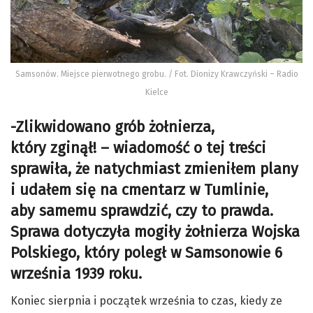
Samsonów. Miejsce pierwotnego grobu. / Fot. Dionizy Krawczyński – Radio
Kielce
-Zlikwidowano grób żołnierza,
który zginął! – wiadomość o tej treści
sprawiła, że natychmiast zmieniłem plany
i udałem się na cmentarz w Tumlinie,
aby samemu sprawdzić, czy to prawda.
Sprawa dotyczyła mogiły żołnierza Wojska
Polskiego, który poległ w Samsonowie 6
września 1939 roku.
Koniec sierpnia i początek września to czas, kiedy ze