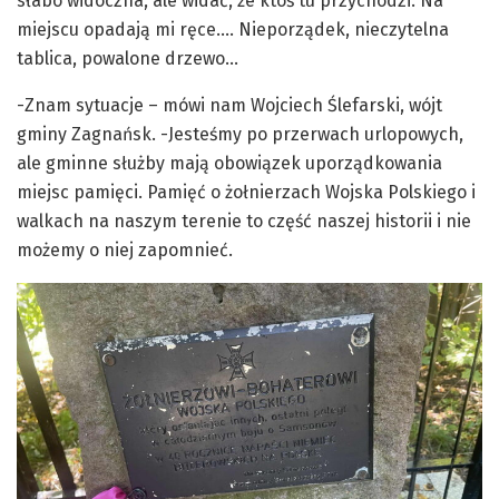
słabo widoczna, ale widać, że ktoś tu przychodzi. Na
miejscu opadają mi ręce…. Nieporządek, nieczytelna
tablica, powalone drzewo…
-Znam sytuacje – mówi nam Wojciech Ślefarski, wójt
gminy Zagnańsk. -Jesteśmy po przerwach urlopowych,
ale gminne służby mają obowiązek uporządkowania
miejsc pamięci. Pamięć o żołnierzach Wojska Polskiego i
walkach na naszym terenie to część naszej historii i nie
możemy o niej zapomnieć.