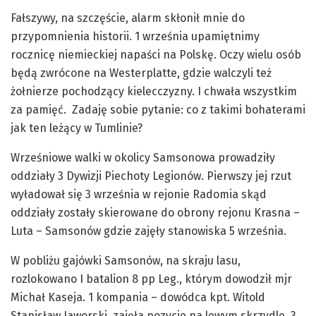
Fałszywy, na szczęście, alarm skłonił mnie do
przypomnienia historii. 1 września upamiętnimy
rocznicę niemieckiej napaści na Polskę. Oczy wielu osób
będą zwrócone na Westerplatte, gdzie walczyli też
żołnierze pochodzący kielecczyzny. I chwała wszystkim
za pamięć. Zadaję sobie pytanie: co z takimi bohaterami
jak ten leżący w Tumlinie?
Wrześniowe walki w okolicy Samsonowa prowadziły
oddziały 3 Dywizji Piechoty Legionów. Pierwszy jej rzut
wyładował się 3 września w rejonie Radomia skąd
oddziały zostały skierowane do obrony rejonu Krasna –
Luta – Samsonów gdzie zajęły stanowiska 5 września.
W pobliżu gajówki Samsonów, na skraju lasu,
rozlokowano I batalion 8 pp Leg., którym dowodził mjr
Michał Kaseja. 1 kompania – dowódca kpt. Witold
Stanisław Jaworski, zajęła pozycje na lewym skrzydle, 3