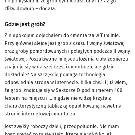
bo pomyślałam, że grób był nieopłacony i teraz go
zlikwidowano – dodała.
Gdzie jest grób?
Z niepokojem dojechałem do cmentarza w Tumlinie.
Przy głównej alejce jest grób z czasu I wojny światowej
oraz groby pomordowanych i poległych podczas II wojny
światowej. Poszukiwane miejsce złożenia ciała żołnierza
znajduje się w dalszej części cmentarza, ale gdzie
dokładnie? Na szczęście pomaga technologia i
odpowiednia strona w Internecie. Kilka chwil i już wiem,
że grób znajduje się w Sektorze D pod numerem 400.
Jestem na miejscu i … nigdzie nie widzę krzyża z
charakterystyczną tabliczką opublikowaną nawet na
stronie internetowej cmentarza.
Jest zwykły roboczy dzień, przedpołudnie. Nie mam
kogo spytać co tu się stało. Kręcę się w kółko, aż