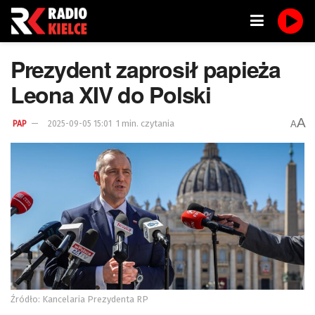
Prezydent zaprosił papieża
Leona XIV do Polski
A
1 min. czytania
A
PAP
2025-09-05 15:01
Źródło: Kancelaria Prezydenta RP