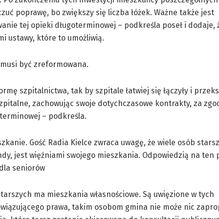
zuć poprawę, bo zwiększy się liczba łóżek. Ważne także jest
nie tej opieki długoterminowej – podkreśla poseł i dodaje, 
i ustawy, które to umożliwią.
a musi być zreformowana.
rmę szpitalnictwa, tak by szpitale łatwiej się łączyły i przeks
y szpitalne, zachowując swoje dotychczasowe kontrakty, za zg
terminowej – podkreśla.
zkanie. Gość Radia Kielce zwraca uwagę, że wiele osób stars
dy, jest więźniami swojego mieszkania. Odpowiedzią na ten
dla seniorów
 starszych ma mieszkania własnościowe. Są uwięzione w tych
bowiązującego prawa, takim osobom gmina nie może nic zapr