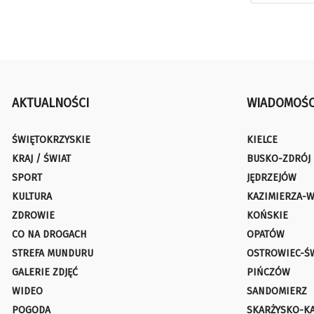
AKTUALNOŚCI
WIADOMOŚC
ŚWIĘTOKRZYSKIE
KIELCE
KRAJ / ŚWIAT
BUSKO-ZDRÓJ
SPORT
JĘDRZEJÓW
KULTURA
KAZIMIERZA-W
ZDROWIE
KOŃSKIE
CO NA DROGACH
OPATÓW
STREFA MUNDURU
OSTROWIEC-Ś
GALERIE ZDJĘĆ
PIŃCZÓW
WIDEO
SANDOMIERZ
POGODA
SKARŻYSKO-K