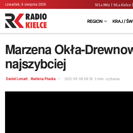
czwartek, 6 sierpnia 2026
101,4 MHz | 90,4 Kielc
REGION
KRAJ / ŚW
Marzena Okła-Drewnowic
najszybciej
,
3 min. czytania
Daniel Lenart
Marlena Płaska
2025-09-08 08:18