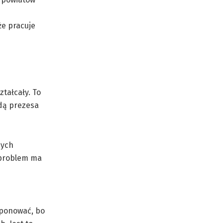
że pracuje
ztałcały. To
odą prezesa
zych
 problem ma
oponować, bo