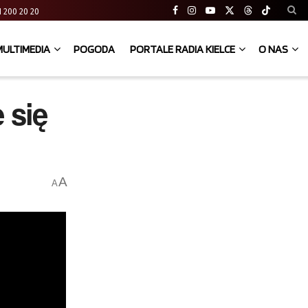
 41 200 20 20
MULTIMEDIA
POGODA
PORTALE RADIA KIELCE
O NAS
 się
A
A