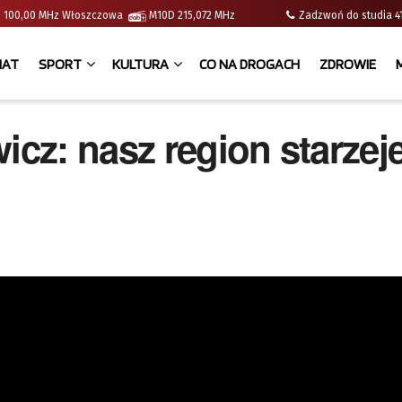
e | 100,00 MHz Włoszczowa
M10D 215,072 MHz
Zadzwoń do studia
IAT
SPORT
KULTURA
CO NA DROGACH
ZDROWIE
z: nasz region starzeje