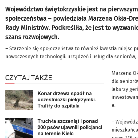
Województwo świętokrzyskie jest na pierwszym m
społeczeństwa – powiedziała Marzena Okła-Drew
Rady Ministrów. Podkreśliła, że jest to wyzwan
szans rozwojowych.
– Starzenie się społeczeństwa to również kwestia miejsc p
nowoczesnych technologii: urządzeń i usług dla seniorów, 
Marzena Ok
CZYTAJ TAKŻE
dla senioró
lekarzy ger
Konar drzewa spadł na
inwestowany
uczestniczki pielgrzymki.
Trafiły do szpitala
e.
Truchła szczeniąt i ponad
– Województ
200 psów ujawnili policjanci
mieszkańca.
na terenie Kielc
nowe ZOL-e