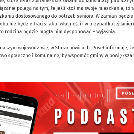
 które teraz zostanie skierowane do konsultacji publicznych
zanie polega na tym, że jeśli ktoś ma swoje mieszkanie, to 
zkania dostosowanego do potrzeb seniora. W zamian będzie
a nie będzie traciła aktu własności i w przypadku jej śmierc
 to rodzina będzie mogła nim dysponować – wyjaśnia.
naszym województwie, w Starachowicach. Poseł informuje, ż
ctwo społeczne i komunalne, by wspomóc gminy w powiększa