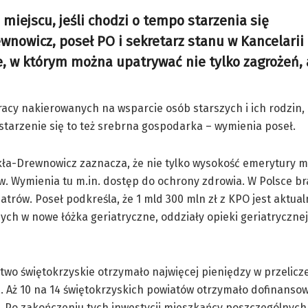
iejscu, jeśli chodzi o tempo starzenia się
nowicz, poseł PO i sekretarz stanu w Kancelarii
ie, w którym można upatrywać nie tylko zagrożeń, 
racy nakierowanych na wsparcie osób starszych i ich rodzin,
starzenie się to też srebrna gospodarka – wymienia poseł.
ła-Drewnowicz zaznacza, że nie tylko wysokość emerytury 
w. Wymienia tu m.in. dostęp do ochrony zdrowia. W Polsce br
iatrów. Poseł podkreśla, że 1 mld 300 mln zł z KPO jest aktual
ch w nowe łóżka geriatryczne, oddziały opieki geriatrycznej
wo świętokrzyskie otrzymało najwięcej pieniędzy w przelicz
 Aż 10 na 14 świętokrzyskich powiatów otrzymało dofinanso
. Po zakończeniu tych inwestycji mieszkańcy poszczególnyc