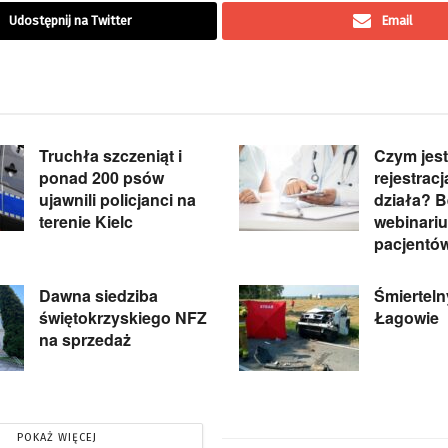
Udostępnij na Twitter
Email
Truchła szczeniąt i
Czym jest
ponad 200 psów
rejestracja
ujawnili policjanci na
działa? 
terenie Kielc
webinariu
pacjentó
Dawna siedziba
Śmiertel
świętokrzyskiego NFZ
Łagowie
na sprzedaż
POKAŻ WIĘCEJ