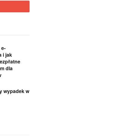
 e-
 i jak
Bezpłatne
m dla
w
ny wypadek w