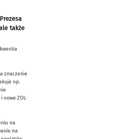
 Prezesa
ale także
 kwestia
ma znaczenie
akuje np.
nie
 i nowe ZOL-
eniu na
wanie na
h powiatów