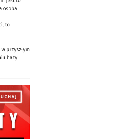
. Jest to
ta osoba
i, to
e w przyszłym
niu bazy