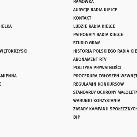
RAMÓWKA
AUDYCJE RADIA KIELCE
KONTAKT
IELKA
LUDZIE RADIA KIELCE
PATRONATY RADIA KIELCE
STUDIO GRAM
WIĘTOKRZYSKI
HISTORIA POLSKIEGO RADIA KIE
ABONAMENT RTV
POLITYKA PRYWATNOŚCI
AMIENNA
PROCEDURA ZGŁOSZEŃ WEWNĘ
E
REGULAMIN KONKURSÓW
STANDARDY OCHRONY MAŁOLET
WARUNKI KORZYSTANIA
ZASADY KAMPANII SPOŁECZNYC
BIP