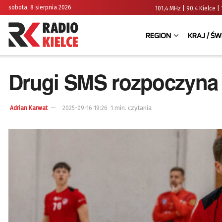
sobota, 8 sierpnia 2026
101,4 MHz | 90,4 Kielce
REGION
KRAJ / ŚW
Drugi SMS rozpoczyna
1 min. czytania
Adrian Karwat
2025-09-16 19:26