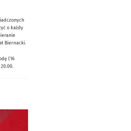
wiadczonych
zyć o każdy
ieranie
ł Biernacki.
odę (16
 20.00.