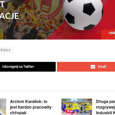
 Kielce
Udostępnij na Twitter
Email
Arciom Karaliok: to
Długa pa
jest bardzo pracowity
rozgrywa
chłopak
Industrii 