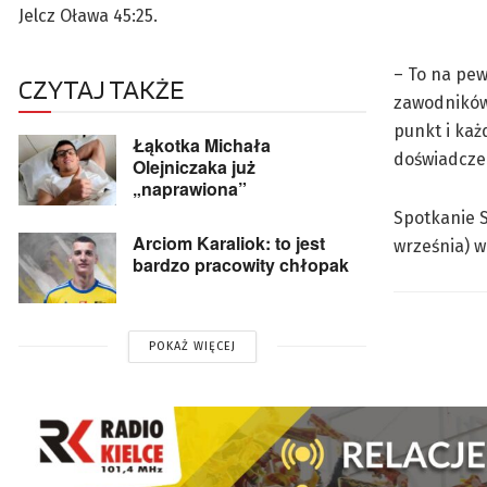
Jelcz Oława 45:25.
– To na pew
CZYTAJ TAKŻE
zawodników 
punkt i każ
Łąkotka Michała
doświadczen
Olejniczaka już
„naprawiona”
Spotkanie S
Arciom Karaliok: to jest
września) w 
bardzo pracowity chłopak
POKAŻ WIĘCEJ