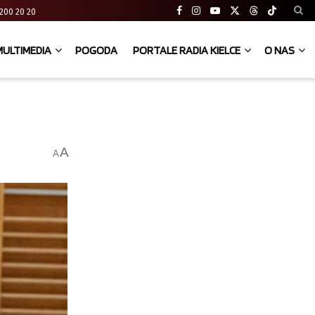
41 200 20 20
MULTIMEDIA
POGODA
PORTALE RADIA KIELCE
O NAS
A
A