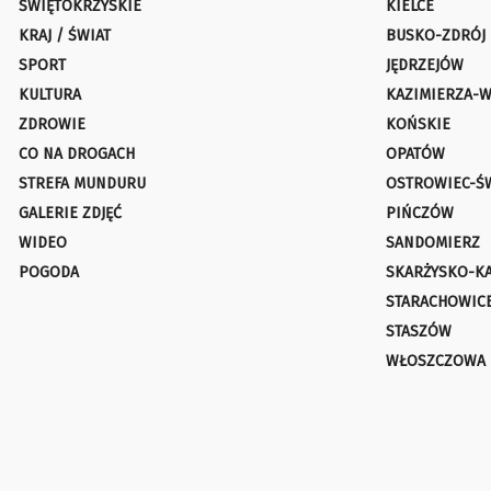
ŚWIĘTOKRZYSKIE
KIELCE
KRAJ / ŚWIAT
BUSKO-ZDRÓJ
SPORT
JĘDRZEJÓW
KULTURA
KAZIMIERZA-W
ZDROWIE
KOŃSKIE
CO NA DROGACH
OPATÓW
STREFA MUNDURU
OSTROWIEC-Ś
GALERIE ZDJĘĆ
PIŃCZÓW
WIDEO
SANDOMIERZ
POGODA
SKARŻYSKO-K
STARACHOWIC
STASZÓW
WŁOSZCZOWA