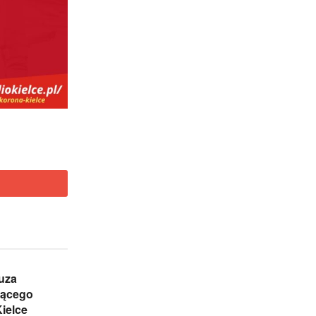
uza
jącego
Kielce