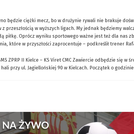
no będzie ciężki mecz, bo w drużynie rywali nie brakuje doś
z przeszłością w wyższych ligach. My jednak będziemy walc
dą piłkę. Oprócz wyniku sportowego ważne jest też dla nas zb
ia, które w przyszłości zaprocentuje – podkreślił trener Rafa
MS ZPRP II Kielce – KS Viret CMC Zawiercie odbędzie się w śr
hali przy ul. Jagiellońskiej 90 w Kielcach. Początek o godzinie