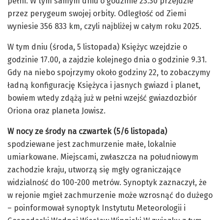
pełni. W tym samym dniu o godzinie 23.30 przejdzie
przez perygeum swojej orbity. Odległość od Ziemi
wyniesie 356 833 km, czyli najbliżej w całym roku 2025.
W tym dniu (środa, 5 listopada) Księżyc wzejdzie o
godzinie 17.00, a zajdzie kolejnego dnia o godzinie 9.31.
Gdy na niebo spojrzymy około godziny 22, to zobaczymy
ładną konfigurację Księżyca i jasnych gwiazd i planet,
bowiem wtedy zdążą już w pełni wzejść gwiazdozbiór
Oriona oraz planeta Jowisz.
W nocy ze środy na czwartek (5/6 listopada)
spodziewane jest zachmurzenie małe, lokalnie
umiarkowane. Miejscami, zwłaszcza na południowym
zachodzie kraju, utworzą się mgły ograniczające
widzialność do 100-200 metrów. Synoptyk zaznaczył, że
w rejonie mgieł zachmurzenie może wzrosnąć do dużego
– poinformował synoptyk Instytutu Meteorologii i