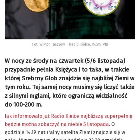
Fot. Wiktor Taszłow – Radio Kielce, IMGW-PIB
W nocy ze środy na czwartek (5/6 listopada)
przypadnie pełnia Księżyca i to taka, w trakcie
której Srebrny Glob znajdzie się najbliżej Ziemi w
tym roku. Tej samej nocy musimy się liczyć także
z silnymi mgłami, które ograniczą widzialność
do 100-200 m.
Jak informowało już Radio Kielce najbliższą superpełnię
będzie można zobaczyć na niebie 5 listopada.
O
godzinie 14.19 naturalny satelita Ziemi znajdzie się w