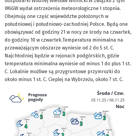
Gospodarki Wodnej Wiesław Winnicki.W związku z tym
IMiGW wydał ostrzeżenia meteorologiczne I stopnia.
Obejmują one część województw położonych w
południowej i południowo-zachodniej Polsce. Będą one
obowiązywać od godziny 21 w nocy ze środy na czwartek,
do godziny 10 w czwartek.Temperatura minimalna na
przeważającym obszarze wyniesie od 2 do 5 st. C.
Najchłodniej będzie w rejonach podgórskich, gdzie
temperatura minimalna wyniesie od minus 1 do plus 1 st.
C. Lokalnie możliwe są przygruntowe przymrozki do
około minus 1 st. C. Cieplej na Wybrzeżu, około 7 st. C.