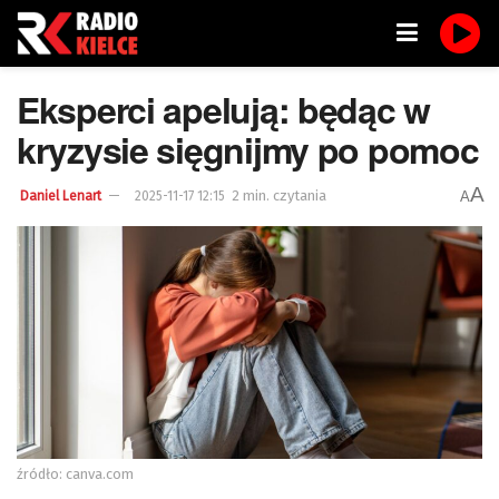
Eksperci apelują: będąc w
kryzysie sięgnijmy po pomoc
A
2 min. czytania
A
Daniel Lenart
2025-11-17 12:15
źródło: canva.com