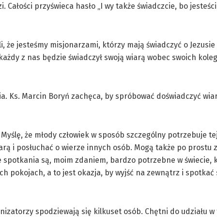
i. Całości przyświeca hasło „I wy także świadczcie, bo jesteś
, że jesteśmy misjonarzami, którzy mają świadczyć o Jezusie 
 każdy z nas będzie świadczył swoją wiarą wobec swoich kole
cia. Ks. Marcin Boryń zachęca, by spróbować doświadczyć wia
. Myślę, że młody człowiek w sposób szczególny potrzebuje te
wiarą i posłuchać o wierze innych osób. Mogą także po prostu 
kie spotkania są, moim zdaniem, bardzo potrzebne w świecie, k
 pokojach, a to jest okazja, by wyjść na zewnątrz i spotkać 
anizatorzy spodziewają się kilkuset osób. Chętni do udziału w