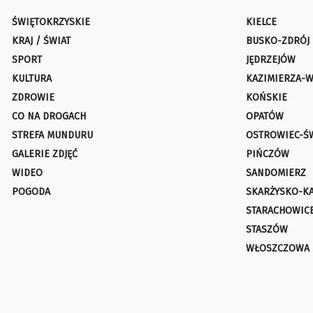
ŚWIĘTOKRZYSKIE
KIELCE
KRAJ / ŚWIAT
BUSKO-ZDRÓJ
SPORT
JĘDRZEJÓW
KULTURA
KAZIMIERZA-W
ZDROWIE
KOŃSKIE
CO NA DROGACH
OPATÓW
STREFA MUNDURU
OSTROWIEC-Ś
GALERIE ZDJĘĆ
PIŃCZÓW
WIDEO
SANDOMIERZ
POGODA
SKARŻYSKO-K
STARACHOWIC
STASZÓW
WŁOSZCZOWA