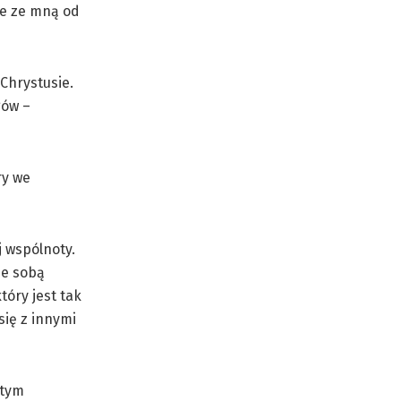
cie ze mną od
Chrystusie.
gów –
ry we
j wspólnoty.
ze sobą
tóry jest tak
się z innymi
 tym