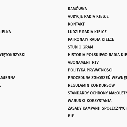
RAMÓWKA
AUDYCJE RADIA KIELCE
KONTAKT
IELKA
LUDZIE RADIA KIELCE
PATRONATY RADIA KIELCE
STUDIO GRAM
WIĘTOKRZYSKI
HISTORIA POLSKIEGO RADIA KIE
ABONAMENT RTV
POLITYKA PRYWATNOŚCI
AMIENNA
PROCEDURA ZGŁOSZEŃ WEWNĘ
E
REGULAMIN KONKURSÓW
STANDARDY OCHRONY MAŁOLET
WARUNKI KORZYSTANIA
ZASADY KAMPANII SPOŁECZNYC
BIP