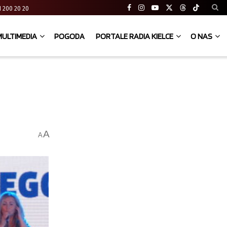
 41 200 20 20
MULTIMEDIA
POGODA
PORTALE RADIA KIELCE
O NAS
A
A