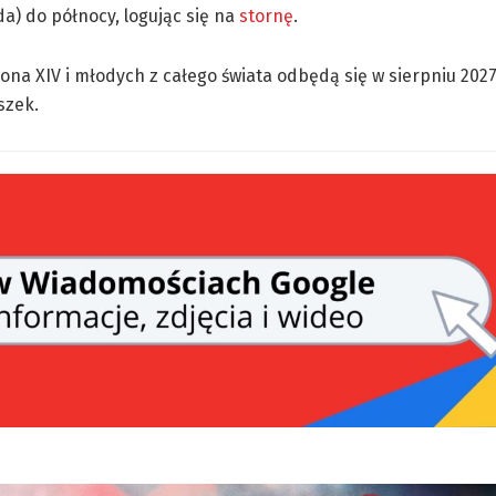
da) do północy, logując się na
stornę
.
ona XIV i młodych z całego świata odbędą się w sierpniu 202
szek.