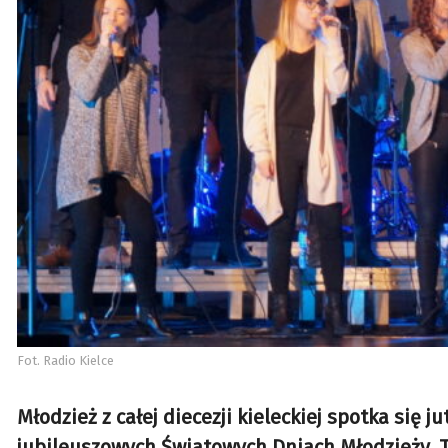
Fot. Radio Kielce
Młodzież z całej diecezji kieleckiej spotka się j
jubileuszowych Światowych Dniach Młodzieży. T