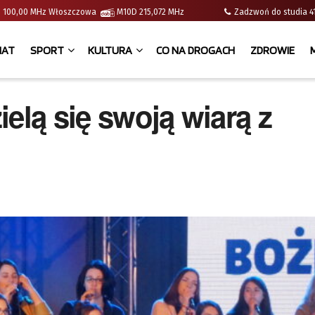
e | 100,00 MHz Włoszczowa
M10D 215,072 MHz
Zadzwoń do studia
IAT
SPORT
KULTURA
CO NA DROGACH
ZDROWIE
elą się swoją wiarą z