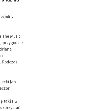
cezjalny
e The Music.
ej przygodzie
Adriana
 i
ć. Podczas
lecki Jan
ieczór
ię także w
i skorzystać