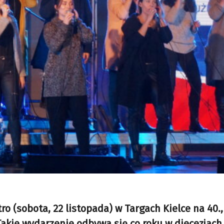
utro (sobota, 22 listopada) w Targach Kielce na 40.,
akie wydarzenie odbywa się co roku w diecezjach,