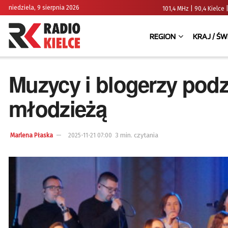
niedziela, 9 sierpnia 2026
101,4 MHz | 90,4 Kielc
REGION
KRAJ / ŚW
Muzycy i blogerzy podzi
młodzieżą
3 min. czytania
Marlena Płaska
2025-11-21 07:00