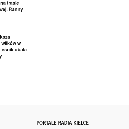
na trasie
wej. Ranny
ększa
 wilków w
 Leśnik obala
y
PORTALE RADIA KIELCE