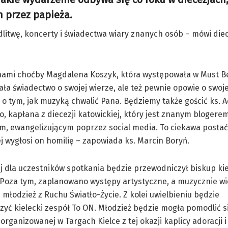
m przez papieża.
litwę, koncerty i świadectwa wiary znanych osób – mówi die
 nami choćby Magdalena Koszyk, która występowała w Must B
ła świadectwo o swojej wierze, ale też pewnie opowie o swoj
 o tym, jak muzyką chwalić Pana. Będziemy także gościć ks. 
o, kapłana z diecezji katowickiej, który jest znanym blogerem
m, ewangelizującym poprzez social media. To ciekawa posta
j wygłosi on homilię – zapowiada ks. Marcin Boryń.
j dla uczestników spotkania będzie przewodniczył biskup kie
 Poza tym, zaplanowano występy artystyczne, a muzycznie w
młodzież z Ruchu Światło-Życie. Z kolei uwielbieniu będzie
yć kielecki zespół To ON. Młodzież będzie mogła pomodlić s
zorganizowanej w Targach Kielce z tej okazji kaplicy adoracji 