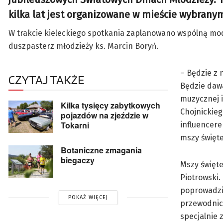
kilka lat jest organizowane w mieście wybrany
W trakcie kieleckiego spotkania zaplanowano wspólną mod
duszpasterz młodzieży ks. Marcin Boryń.
– Będzie z
CZYTAJ TAKŻE
Będzie dawa
muzycznej i
Kilka tysięcy zabytkowych
Chojnickieg
pojazdów na zjeździe w
Tokarni
influencere
mszy święte
Botaniczne zmagania
biegaczy
Mszy święte
Piotrowski.
poprowadzi 
POKAŻ WIĘCEJ
przewodnicz
specjalnie 