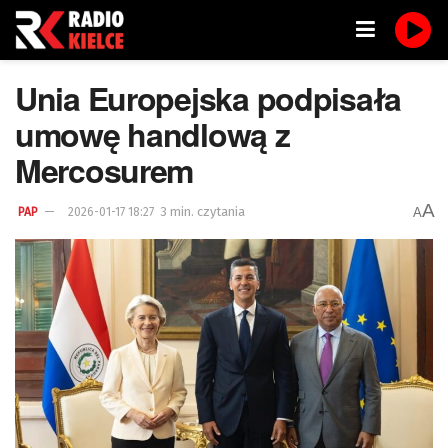
Unia Europejska podpisała
umowę handlową z
Mercosurem
A
3 min. czytania
A
PAP
2026-01-17 18:27