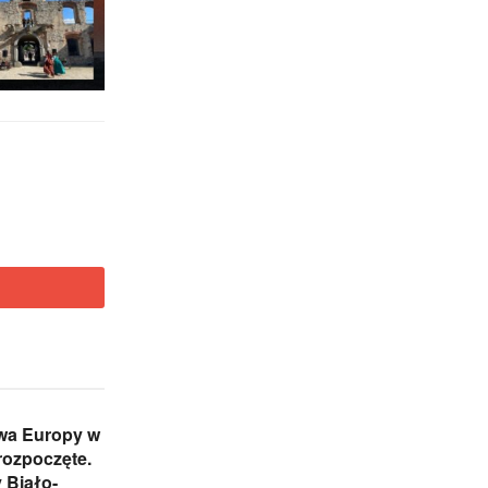
twa Europy w
rozpoczęte.
 Biało-