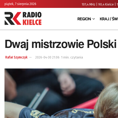
piątek, 7 sierpnia 2026
101,4 MHz | 90,4 Kielce
REGION
KRAJ / ŚW
Dwaj mistrzowie Polski 
1 min. czytania
Rafał Szymczyk
2026-04-30 21:06