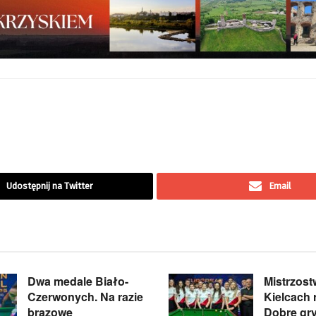
Udostępnij na Twitter
Email
Dwa medale Biało-
Mistrzos
Czerwonych. Na razie
Kielcach 
brązowe
Dobre gry