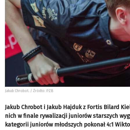
Jakub Chrobot. / Źródło: PZB
Jakub Chrobot i Jakub Hajduk z Fortis Bilard Kie
nich w finale rywalizacji juniorów starszych wy
kategorii juniorów młodszych pokonał 4:1 Wikt