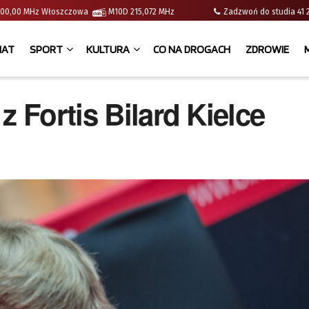
 | 100,00 MHz Włoszczowa
M10D 215,072 MHz
Zadzwoń do studia 
IAT
SPORT
KULTURA
CO NA DROGACH
ZDROWIE
z Fortis Bilard Kielce