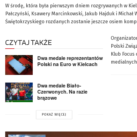
W środę, która była pierwszym dniem rozgrywanych w Kielc
Pałczyński, Ksawery Marcinkowski, Jakub Hajduk i Michał W
Świętokrzyskiego rozdanych zostanie jeszcze osiem komple
Organizator
CZYTAJ TAKŻE
Polski Zwią
Klub Focus
Dwa medale reprezentantów
medialnych 
Polski na Euro w Kielcach
Dwa medale Biało-
Czerwonych. Na razie
brązowe
POKAŻ WIĘCEJ