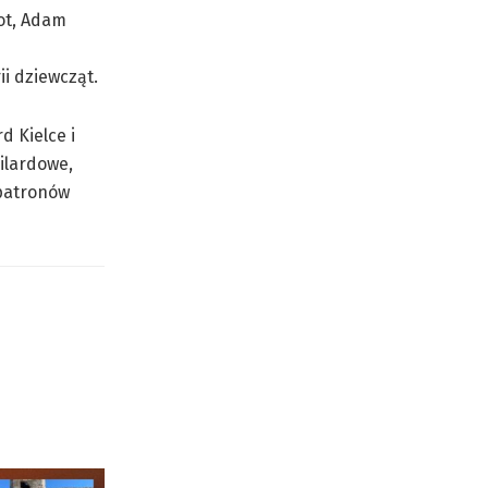
bot, Adam
i dziewcząt.
d Kielce i
ilardowe,
 patronów