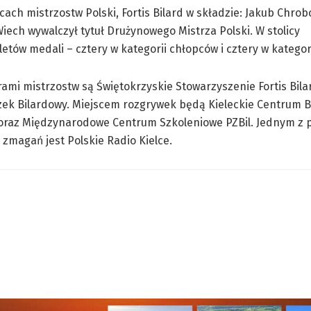
ach mistrzostw Polski, Fortis Bilard w składzie: Jakub Chro
iech wywalczył tytuł Drużynowego Mistrza Polski. W stolicy
tów medali – cztery w kategorii chłopców i cztery w kategori
ami mistrzostw są Świętokrzyskie Stowarzyszenie Fortis Bilar
zek Bilardowy. Miejscem rozgrywek będą Kieleckie Centrum B
 oraz Międzynarodowe Centrum Szkoleniowe PZBil. Jednym z
zmagań jest Polskie Radio Kielce.