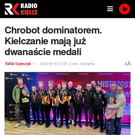
Chrobot dominatorem.
Kielczanie mają już
dwanaście medali
A
2 min. czytania
A
Rafał Szymczyk
2026-05-02 21:07