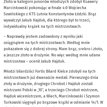
Złoto w kategorii juniorów młodszych zdobył Ksawery
Marcinkowski pokonując w finale 4:0 Wojciecha
Sowińskiego z KTS Lutnia Konstantynów Łódzki. Brąz
wywalczył Jakub Hajduk, dla którego był to trzeci,
indywidualny krążek na tych mistrzostwach.
– Naprawdę jestem zadowolony z wyniku jaki
osiągnąłem na tych mistrzostwach. Według mnie
pokazałem się z dobrej strony. Mam brąz, srebro i złoto,
a jeszcze złoto w drużynie. No więc według mnie udane
mistrzostwa – ocenił Jakub Hajduk.
Młodzi bilardziści Fortis Bilard Kielce zdobyli na tych
mistrzostwach już dwanaście medali. Pierwszego dnia
złoty w drużynie, drugiego Chrobot i Hajduk zostali
mistrzami Polski w „10”, a trzeciego Chrobot mistrzem,
Hajduk wicemistrzem, a Wiech, Marcinkowski i Szymon
Turkowski sięgnęli po brązowe krążki w odmianie 14/1. W