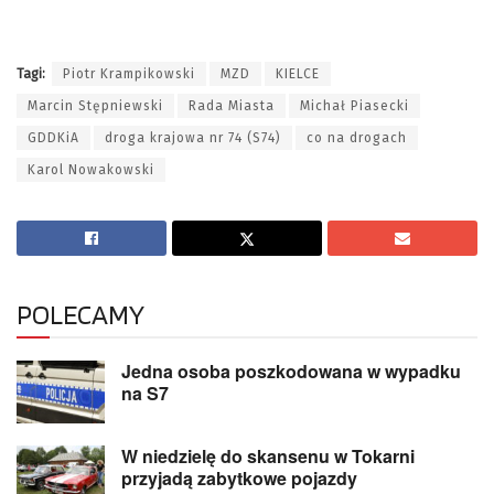
Tagi:
Piotr Krampikowski
MZD
KIELCE
Marcin Stępniewski
Rada Miasta
Michał Piasecki
GDDKiA
droga krajowa nr 74 (S74)
co na drogach
Karol Nowakowski
POLECAMY
Jedna osoba poszkodowana w wypadku
na S7
W niedzielę do skansenu w Tokarni
przyjadą zabytkowe pojazdy