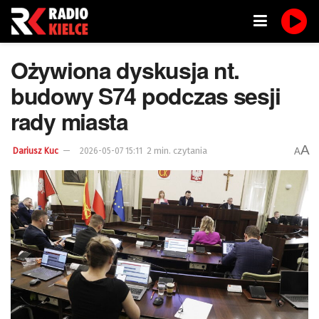
Ożywiona dyskusja nt.
budowy S74 podczas sesji
rady miasta
A
2 min. czytania
A
Dariusz Kuc
2026-05-07 15:11