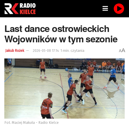
Last dance ostrowieckich
Wojowników w tym sezonie
A
1 min. czytania
A
Jakub Rożek
2026-05-08 17:14
Fot. Maciej Makuła - Radio Kielce