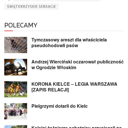
ŚWIĘTOKRZYSKIE SENSACJE
POLECAMY
Tymczasowy areszt dla właściciela
pseudohodowli psów
Andrzej Wierciński oczarował publiczność
w Ogrodzie Włoskim
KORONA KIELCE – LEGIA WARSZAWA
[ZAPIS RELACJI]
Pielgrzymi dotarli do Kielc
Kolejni żołnierze ochotnicy przysięgali na