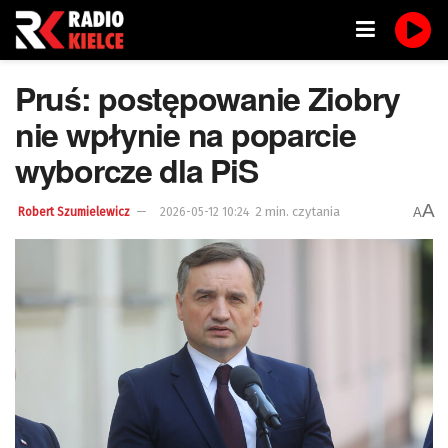
Pruś: postępowanie Ziobry
nie wpłynie na poparcie
wyborcze dla PiS
A
2 min. czytania
A
Robert Szumielewicz
2026-05-12 10:24