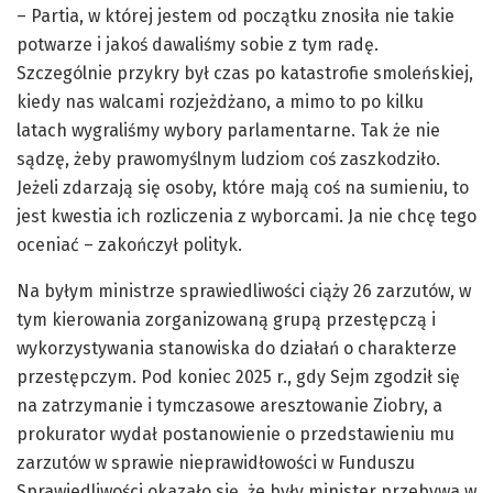
– Partia, w której jestem od początku znosiła nie takie
potwarze i jakoś dawaliśmy sobie z tym radę.
Szczególnie przykry był czas po katastrofie smoleńskiej,
kiedy nas walcami rozjeżdżano, a mimo to po kilku
latach wygraliśmy wybory parlamentarne. Tak że nie
sądzę, żeby prawomyślnym ludziom coś zaszkodziło.
Jeżeli zdarzają się osoby, które mają coś na sumieniu, to
jest kwestia ich rozliczenia z wyborcami. Ja nie chcę tego
oceniać – zakończył polityk.
Na byłym ministrze sprawiedliwości ciąży 26 zarzutów, w
tym kierowania zorganizowaną grupą przestępczą i
wykorzystywania stanowiska do działań o charakterze
przestępczym. Pod koniec 2025 r., gdy Sejm zgodził się
na zatrzymanie i tymczasowe aresztowanie Ziobry, a
prokurator wydał postanowienie o przedstawieniu mu
zarzutów w sprawie nieprawidłowości w Funduszu
Sprawiedliwości okazało się, że były minister przebywa w