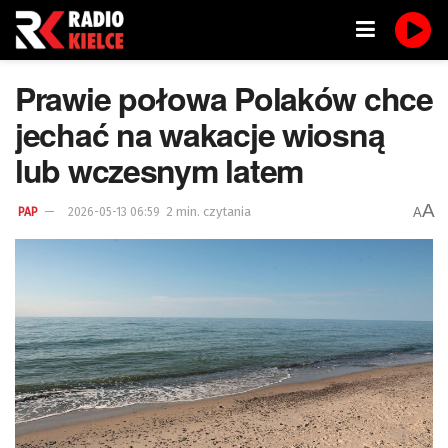
Prawie połowa Polaków chce
jechać na wakacje wiosną
lub wczesnym latem
A
2 min. czytania
A
PAP
2026-05-13 06:59