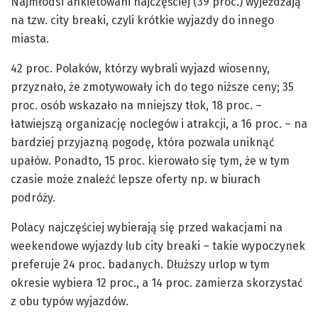
Najmłodsi ankietowani najczęściej (39 proc.) wyjeżdżają
na tzw. city breaki, czyli krótkie wyjazdy do innego
miasta.
42 proc. Polaków, którzy wybrali wyjazd wiosenny,
przyznało, że zmotywowały ich do tego niższe ceny; 35
proc. osób wskazało na mniejszy tłok, 18 proc. –
łatwiejszą organizację noclegów i atrakcji, a 16 proc. – na
bardziej przyjazną pogodę, która pozwala uniknąć
upałów. Ponadto, 15 proc. kierowało się tym, że w tym
czasie może znaleźć lepsze oferty np. w biurach
podróży.
Polacy najczęściej wybierają się przed wakacjami na
weekendowe wyjazdy lub city breaki – takie wypoczynek
preferuje 24 proc. badanych. Dłuższy urlop w tym
okresie wybiera 12 proc., a 14 proc. zamierza skorzystać
z obu typów wyjazdów.