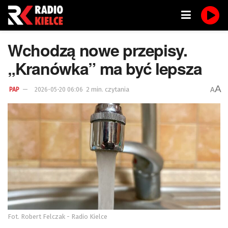
Wchodzą nowe przepisy.
„Kranówka” ma być lepsza
A
2 min. czytania
A
PAP
2026-05-20 06:06
Fot. Robert Felczak - Radio Kielce