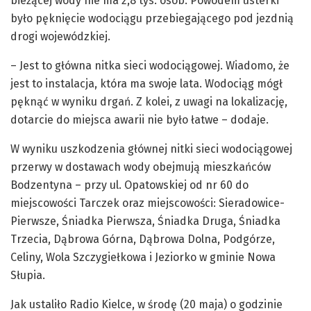
bieżącej wody nie ma 2,8 tys. osób. Powodem usterki
było pęknięcie wodociągu przebiegającego pod jezdnią
drogi wojewódzkiej.
– Jest to główna nitka sieci wodociągowej. Wiadomo, że
jest to instalacja, która ma swoje lata. Wodociąg mógł
pęknąć w wyniku drgań. Z kolei, z uwagi na lokalizację,
dotarcie do miejsca awarii nie było łatwe – dodaje.
W wyniku uszkodzenia głównej nitki sieci wodociągowej
przerwy w dostawach wody obejmują mieszkańców
Bodzentyna – przy ul. Opatowskiej od nr 60 do
miejscowości Tarczek oraz miejscowości: Sieradowice-
Pierwsze, Śniadka Pierwsza, Śniadka Druga, Śniadka
Trzecia, Dąbrowa Górna, Dąbrowa Dolna, Podgórze,
Celiny, Wola Szczygiełkowa i Jeziorko w gminie Nowa
Słupia.
Jak ustaliło Radio Kielce, w środę (20 maja) o godzinie