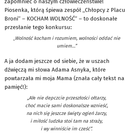
zapomnieć o naszym człowieczeństwie!
Piosenka, którą śpiewa zespół „Chłopcy z Placu
Broni” – KOCHAM WOLNOŚĆ” – to doskonałe
przesłanie tego konkursu:
„
Wolność kocham i rozumiem, wolności oddać nie
umiem…”
A ja dodam jeszcze od siebie, że w uszach
dźwięczą mi słowa Adama Asnyka, które
powtarzała mi moja Mama (znała cały tekst na
pamięć!):
„Al
e
nie depczcie przeszłości ołtarzy,
choć macie sami doskonalsze wznieść,
na nich się jeszcze święty ogień żarzy,
i miłość ludzka stoi tam na straży,
i wy winniście im cześć”.