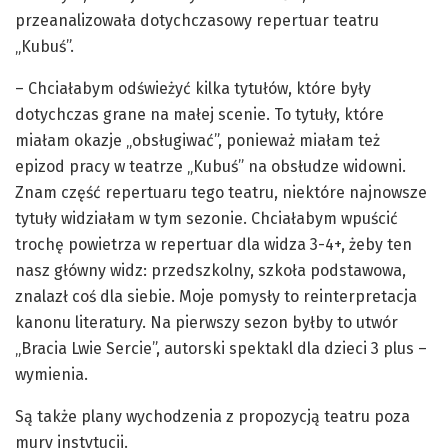
przeanalizowała dotychczasowy repertuar teatru
„Kubuś”.
– Chciałabym odświeżyć kilka tytułów, które były
dotychczas grane na małej scenie. To tytuły, które
miałam okazje „obsługiwać”, ponieważ miałam też
epizod pracy w teatrze „Kubuś” na obsłudze widowni.
Znam część repertuaru tego teatru, niektóre najnowsze
tytuły widziałam w tym sezonie. Chciałabym wpuścić
trochę powietrza w repertuar dla widza 3-4+, żeby ten
nasz główny widz: przedszkolny, szkoła podstawowa,
znalazł coś dla siebie. Moje pomysły to reinterpretacja
kanonu literatury. Na pierwszy sezon byłby to utwór
„Bracia Lwie Sercie”, autorski spektakl dla dzieci 3 plus –
wymienia.
Są także plany wychodzenia z propozycją teatru poza
mury instytucji.