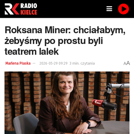
Roksana Miner: chciałabym,
żebyśmy po prostu byli
teatrem lalek
A
3 min. czytania
A
Marlena Płaska
2026-05-29 09:29