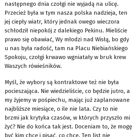
następnego dnia czołgi nie wyjadą na ulicę.
Przecież była w tym nasza polska nadzieja, ten
jej ciepły wiatr, który jednak owego wieczora
schłodził niepokój z dalekiego Pekinu. Mieliście
prawo się obawiać, Wy młodzi nad Wisłą, bo gdy
u nas była radość, tam na Placu Niebiańskiego
Spokoju, czołgi krwawo wgniatały w bruk krew
Waszych rówieśników.
Myśl, że wybory są kontraktowe też nie była
pocieszająca. Nie wiedzieliście, co będzie jutro, a
my żyjemy w pośpiechu, mając już zaplanowane
najbliższe miesiące, o ile nie lata. Czy to nie
brzmi jak krytyka czasów, w których przyszło mi
żyć? Nie do końca tak jest. Doceniam to, że mogę
być kim chcę i pisać, co chcę. Ten list nie