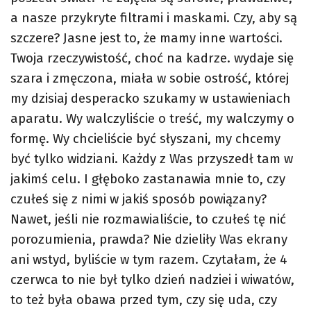
a nasze przykryte filtrami i maskami. Czy, aby są
szczere? Jasne jest to, że mamy inne wartości.
Twoja rzeczywistość, choć na kadrze. wydaje się
szara i zmęczona, miała w sobie ostrość, której
my dzisiaj desperacko szukamy w ustawieniach
aparatu. Wy walczyliście o treść, my walczymy o
formę. Wy chcieliście być słyszani, my chcemy
być tylko widziani. Każdy z Was przyszedł tam w
jakimś celu. I głęboko zastanawia mnie to, czy
czułeś się z nimi w jakiś sposób powiązany?
Nawet, jeśli nie rozmawialiście, to czułeś tę nić
porozumienia, prawda? Nie dzieliły Was ekrany
ani wstyd, byliście w tym razem. Czytałam, że 4
czerwca to nie był tylko dzień nadziei i wiwatów,
to też była obawa przed tym, czy się uda, czy