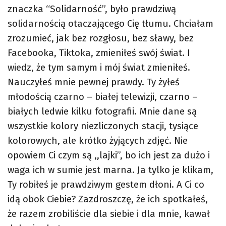
znaczka “Solidarność”, było prawdziwą
solidarnością otaczającego Cię tłumu. Chciałam
zrozumieć, jak bez rozgłosu, bez sławy, bez
Facebooka, Tiktoka, zmieniłeś swój świat. I
wiedz, że tym samym i mój świat zmieniłeś.
Nauczyłeś mnie pewnej prawdy. Ty żyłeś
młodością czarno – białej telewizji, czarno –
białych ledwie kilku fotografii. Mnie dane są
wszystkie kolory niezliczonych stacji, tysiące
kolorowych, ale krótko żyjących zdjęć. Nie
opowiem Ci czym są ,,lajki’’, bo ich jest za dużo i
waga ich w sumie jest marna. Ja tylko je klikam,
Ty robiłeś je prawdziwym gestem dłoni. A Ci co
idą obok Ciebie? Zazdroszczę, że ich spotkałeś,
że razem zrobiliście dla siebie i dla mnie, kawał