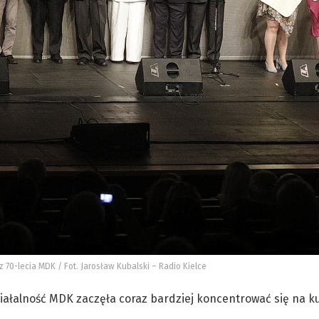
sz 70-lecia MDK / Fot. Jarosław Kubalski – Radio Kielce
działalność MDK zaczęła coraz bardziej koncentrować się na ku