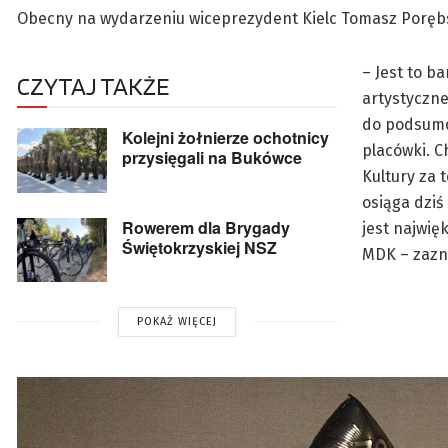
Obecny na wydarzeniu wiceprezydent Kielc Tomasz Poręb
– Jest to b
CZYTAJ TAKŻE
artystyczne
do podsumow
Kolejni żołnierze ochotnicy
placówki. 
przysięgali na Bukówce
Kultury za 
osiąga dziś
Rowerem dla Brygady
jest najwię
Świętokrzyskiej NSZ
MDK – zazn
POKAŻ WIĘCEJ