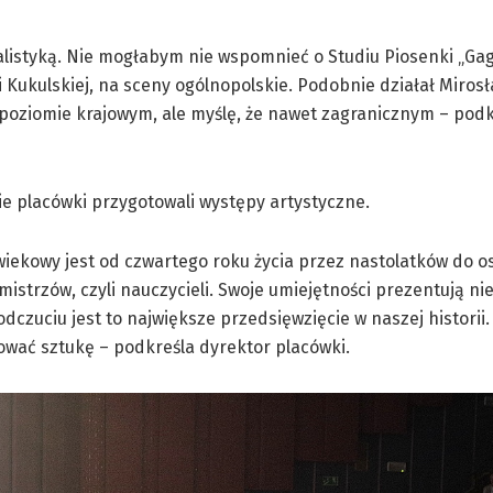
istyką. Nie mogłabym nie wspomnieć o Studiu Piosenki „Gag
i Kukulskiej, na sceny ogólnopolskie. Podobnie działał Miros
 poziomie krajowym, ale myślę, że nawet zagranicznym – podk
ie placówki przygotowali występy artystyczne.
ał wiekowy jest od czwartego roku życia przez nastolatków do 
strzów, czyli nauczycieli. Swoje umiejętności prezentują nie
odczuciu jest to największe przedsięwzięcie w naszej historii
ować sztukę – podkreśla dyrektor placówki.