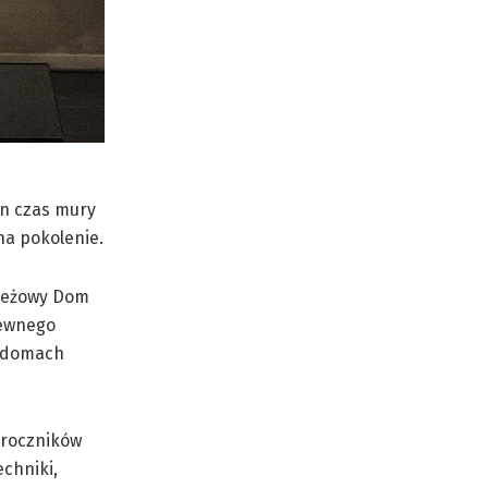
en czas mury
na pokolenie.
zieżowy Dom
pewnego
h domach
 roczników
echniki,