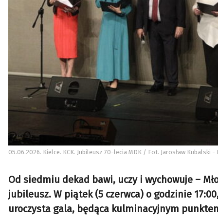
05.06.2026. Kielce. KCK. Jubileusz 70-lecia MDK / Fot. Jarosław Kubalski - 
Od siedmiu dekad bawi, uczy i wychowuje – Mło
jubileusz. W piątek (5 czerwca) o godzinie 17:0
uroczysta gala, będąca kulminacyjnym punktem 