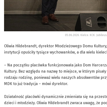
05.06.2026. Kielce. KCK. Jubileu
Oliwia Hildebrandt, dyrektor Młodzieżowego Domu Kultury, 
instytucji opuściły tysiące wychowanków, a dla wielu kiel
– Na początku placówka funkcjonowała jako Dom Harcerza,
Kultury. Bez względu na nazwę to miejsce, w którym pisały
rodzaju rodzinę, ponieważ wielu naszych absolwentów prz
MDK to już tradycja – mówi dyrektor.
Działalność placówki dynamicznie zmieniała się na przest
dzieci i młodzieży. Oliwia Hildebrandt zwraca uwagę, że po