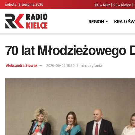
sobota, 8 sierpnia 2026
101,4 MHz | 90,4 Kielce
REGION
KRAJ / ŚW
70 lat Młodzieżowego 
3 min. czytania
Aleksandra Słowak
2026-06-05 18:39