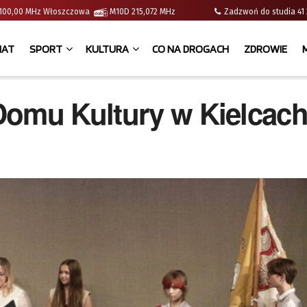
 | 100,00 MHz Włoszczowa
M10D 215,072 MHz
Zadzwoń do studia 
IAT
SPORT
KULTURA
CO NA DROGACH
ZDROWIE
Domu Kultury w Kielcac