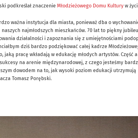
ski podkreślał znaczenie
Młodzieżowego Domu Kultury
w życi
ardzo ważna instytucja dla miasta, ponieważ dba o wychowani
 naszych najmłodszych mieszkańców. 70 lat to piękny jubileu
ania działalności i zapoznania się z umiejętnościami podo
Chciałbym dziś bardzo podziękować całej kadrze Młodzieżow
to, jaką pracę wkładają w edukację młodych artystów. Część
 sukcesy na arenie międzynarodowej, z czego jesteśmy bardz
kszym dowodem na to, jak wysoki poziom edukacji utrzymują 
acza Tomasz Porębski.