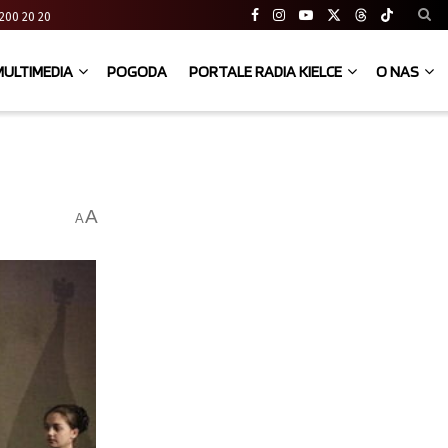
41 200 20 20
MULTIMEDIA
POGODA
PORTALE RADIA KIELCE
O NAS
h
A
A