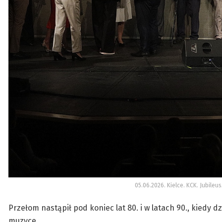
05.06.2026. Kielce. KCK. Jubileu
Przełom nastąpił pod koniec lat 80. i w latach 90., kiedy 
muzyce.