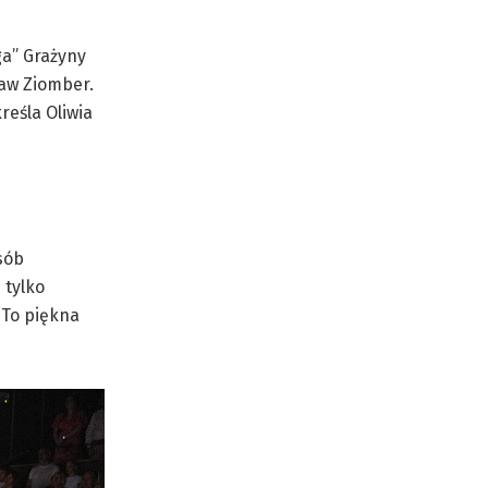
a” Grażyny
ław Ziomber.
reśla Oliwia
osób
 tylko
. To piękna