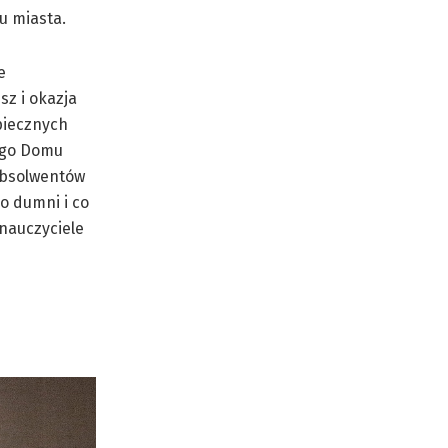
u miasta.
e
sz i okazja
piecznych
ego Domu
 absolwentów
o dumni i co
nauczyciele