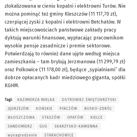
zlokalizowana w cieniu kopalni i elektrowni Turów. Nie
można pominąć też gminy Kleszczów (11 117,70 zł),
czerpiącej zyski z kopalni i elektrowni Bełchatów. W
takich miejscowościach państwowe zakłady pracy
dyktują warunki finansowe, wypłacając pracownikom
wysokie pensje zasadnicze i premie sektorowe.
Potwierdzają to również dane ujęte według miejsca
zamieszkania – tam brylują Jerzmanowa (11 299,79 zł)
oraz Polkowice (11 178,00 zł), będące „sypialniami” dla
dobrze opłacanych kadr miedziowego giganta, spółki
KGHM.
Tagi:
KAZIMIERZA WIELKA
OSTROWIEC ŚWIĘTOKRZYSKI
JĘDRZEJÓW
KOŃSKIE
PIŃCZÓW
BUSKO-ZDRÓJ
WŁOSZCZOWA
STASZÓW
OPATÓW
KIELCE
SANDOMIERZ
GUS
SKARŻYSKO-KAMIENNA
wynagrodzenie
STARACHOWICE