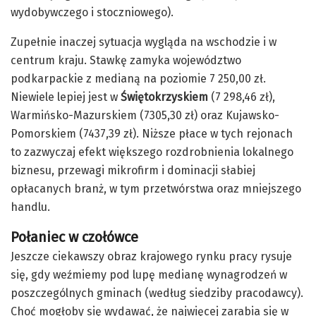
wydobywczego i stoczniowego).
Zupełnie inaczej sytuacja wygląda na wschodzie i w
centrum kraju. Stawkę zamyka województwo
podkarpackie z medianą na poziomie 7 250,00 zł.
Niewiele lepiej jest w
Świętokrzyskiem
(7 298,46 zł),
Warmińsko-Mazurskiem (7305,30 zł) oraz Kujawsko-
Pomorskiem (7437,39 zł). Niższe płace w tych rejonach
to zazwyczaj efekt większego rozdrobnienia lokalnego
biznesu, przewagi mikrofirm i dominacji słabiej
opłacanych branż, w tym przetwórstwa oraz mniejszego
handlu.
Połaniec w czołówce
Jeszcze ciekawszy obraz krajowego rynku pracy rysuje
się, gdy weźmiemy pod lupę medianę wynagrodzeń w
poszczególnych gminach (według siedziby pracodawcy).
Choć mogłoby się wydawać, że najwięcej zarabia się w