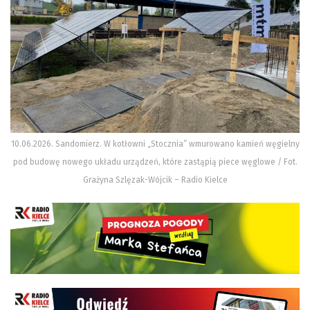
10.06.2026. Sandomierz. W kotłowni „Stocznia” wmurowano kamień węgielny
pod budowę nowego układu urządzeń, które zastąpią piece węglowe / Fot.
Grażyna Szlęzak-Wójcik – Radio Kielce