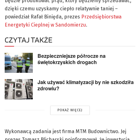
będzie produkować prąd, który będziemy sprzedawać,
dzięki czemu uzyskamy ciepło relatywnie taniej –
powiedział Rafał Binięda, prezes
Przedsiębiorstwa
Energetyki Cieplnej w Sandomierzu
.
CZYTAJ TAKŻE
Bezpieczniejsze półrocze na
świętokrzyskich drogach
Jak używać klimatyzacji by nie szkodziła
zdrowiu?
POKAŻ WIĘCEJ
Wykonawcą zadania jest firma MTM Budownictwo. Jej
prezes Tomasz Blicharski poinformował, że inwestycja