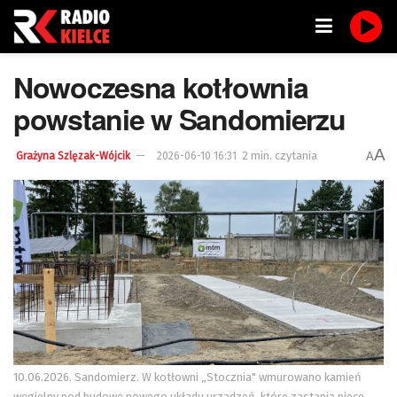
Nowoczesna kotłownia
powstanie w Sandomierzu
A
2 min. czytania
A
Grażyna Szlęzak-Wójcik
2026-06-10 16:31
10.06.2026. Sandomierz. W kotłowni „Stocznia" wmurowano kamień
węgielny pod budowę nowego układu urządzeń, które zastąpią piece