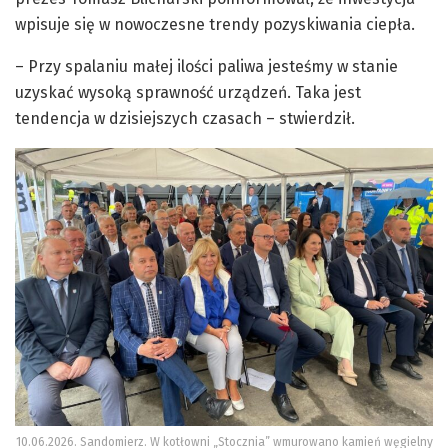
wpisuje się w nowoczesne trendy pozyskiwania ciepła.
– Przy spalaniu małej ilości paliwa jesteśmy w stanie
uzyskać wysoką sprawność urządzeń. Taka jest
tendencja w dzisiejszych czasach – stwierdził.
10.06.2026. Sandomierz. W kotłowni „Stocznia” wmurowano kamień węgielny