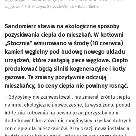
węglowe / Fot. Grażyna Szlęzak-Wójcik - Radio Kielce
Sandomierz stawia na ekologiczne sposoby
pozyskiwania ciepła do mieszkań. W kotłowni
„Stocznia” wmurowano w środę (10 czerwca)
kamień węgielny pod budowę nowego układu
urządzeń, które zastąpią piece węglowe. Ciepło
produkować będą silniki kogeneracyjne i kotły
gazowe. Te zmiany pozytywnie odczują
mieszkańcy, bo ceny ciepła nie powinny rosnąć.
– Gdybyśmy nie zainwestowali, nie zmienili źródła ciepła
na inne, ekologiczne i nowoczesne, ta wysłużona, ponad
40-letnia kotłownia na pewno przysporzyłaby nam
dodatkowych kosztów i nie moglibyśmy uzyskać dobrych
cen ciepła dla mieszkańców. Przy okazji nowa instalacja