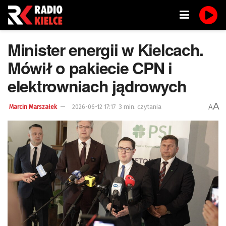
Minister energii w Kielcach.
Mówił o pakiecie CPN i
elektrowniach jądrowych
A
3 min. czytania
A
Marcin Marszałek
2026-06-12 17:17