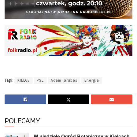
Tagi:
KIELCE
PSL
Adam Jarubas
Energia
POLECAMY
W niedzielę Ogród Botaniczny w Kielcach