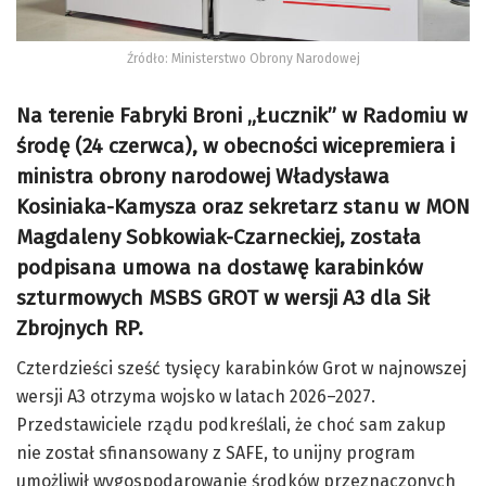
Źródło: Ministerstwo Obrony Narodowej
Na terenie Fabryki Broni „Łucznik” w Radomiu w
środę (24 czerwca), w obecności wicepremiera i
ministra obrony narodowej Władysława
Kosiniaka-Kamysza oraz sekretarz stanu w MON
Magdaleny Sobkowiak-Czarneckiej, została
podpisana umowa na dostawę karabinków
szturmowych MSBS GROT w wersji A3 dla Sił
Zbrojnych RP.
Czterdzieści sześć tysięcy karabinków Grot w najnowszej
wersji A3 otrzyma wojsko w latach 2026–2027.
Przedstawiciele rządu podkreślali, że choć sam zakup
nie został sfinansowany z SAFE, to unijny program
umożliwił wygospodarowanie środków przeznaczonych