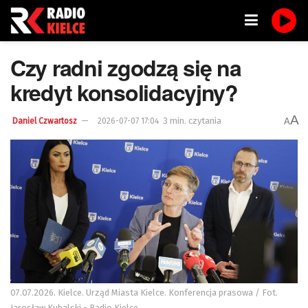
Czy radni zgodzą się na
kredyt konsolidacyjny?
A
3 min. czytania
A
Daniel Czwartosz
2026-07-07 17:04
07.07.2026. Kielce. Urząd Miasta Kielce. Konferencja prasowa / Fot.
Jarosław Kubalski - Radio Kielce