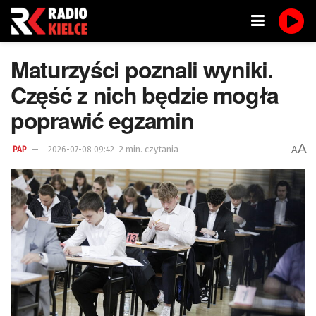
Maturzyści poznali wyniki.
Część z nich będzie mogła
poprawić egzamin
A
2 min. czytania
A
PAP
2026-07-08 09:42