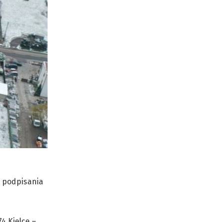
o podpisania
4 Kielce –