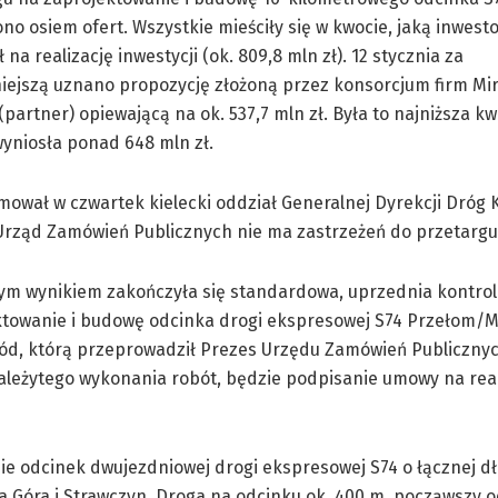
no osiem ofert. Wszystkie mieściły się w kwocie, jaką inwest
na realizację inwestycji (ok. 809,8 mln zł). 12 stycznia za
iejszą uznano propozycję złożoną przez konsorcjum firm Mir
(partner) opiewającą na ok. 537,7 mln zł. Była to najniższa kw
yniosła ponad 648 mln zł.
mował w czwartek kielecki oddział Generalnej Dyrekcji Dróg 
Urząd Zamówień Publicznych nie ma zastrzeżeń do przetargu
ym wynikiem zakończyła się standardowa, uprzednia kontrol
ktowanie i budowę odcinka drogi ekspresowej S74 Przełom/M
hód, którą przeprowadził Prezes Urzędu Zamówień Publiczny
leżytego wykonania robót, będzie podpisanie umowy na real
e odcinek dwujezdniowej drogi ekspresowej S74 o łącznej dł
a Góra i Strawczyn. Droga na odcinku ok. 400 m, począwszy 