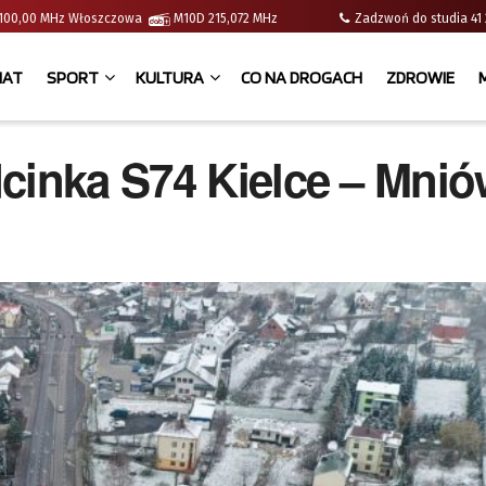
 | 100,00 MHz Włoszczowa
M10D 215,072 MHz
Zadzwoń do studia 
IAT
SPORT
KULTURA
CO NA DROGACH
ZDROWIE
cinka S74 Kielce – Mni