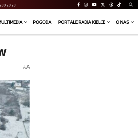
41 200 20 20
MULTIMEDIA
POGODA
PORTALE RADIA KIELCE
O NAS
ów
A
A