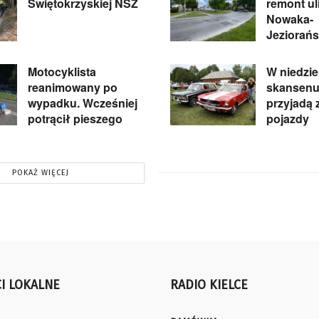
Świętokrzyskiej NSZ
remont ul
Nowaka-
Jeziorań
Motocyklista
W niedzie
reanimowany po
skansenu
wypadku. Wcześniej
przyjadą
potrącił pieszego
pojazdy
POKAŻ WIĘCEJ
I LOKALNE
RADIO KIELCE