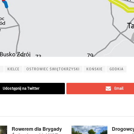
h
KIELCE
OSTROWIEC ŚWIĘTOKRZYSKI
KOŃSKIE
GDDKiA
Udostępnij na Twitter
Email
Rowerem dla Brygady
Drogowcy