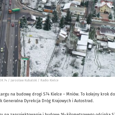
DK 74 / Jarosław Kubalski / Radio Kielce
argu na budowę drogi S74 Kielce – Mniów. To kolejny krok d
k Generalna Dyrekcja Dróg Krajowych i Autostrad.
u na zaprojektowanie i budowę 16-kilometrowego odcinka S7