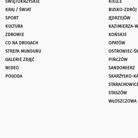
ŚWIĘTOKRZYSKIE
KIELCE
KRAJ / ŚWIAT
BUSKO-ZDRÓJ
SPORT
JĘDRZEJÓW
KULTURA
KAZIMIERZA-W
ZDROWIE
KOŃSKIE
CO NA DROGACH
OPATÓW
STREFA MUNDURU
OSTROWIEC-Ś
GALERIE ZDJĘĆ
PIŃCZÓW
WIDEO
SANDOMIERZ
POGODA
SKARŻYSKO-K
STARACHOWIC
STASZÓW
WŁOSZCZOWA