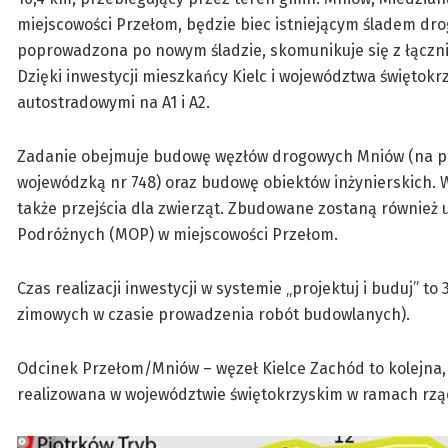
miejscowości Przełom, będzie biec istniejącym śladem dro
poprowadzona po nowym śladzie, skomunikuje się z łączn
Dzięki inwestycji mieszkańcy Kielc i województwa świętokr
autostradowymi na A1 i A2.
Zadanie obejmuje budowę węzłów drogowych Mniów (na połą
wojewódzką nr 748) oraz budowę obiektów inżynierskich. 
także przejścia dla zwierząt. Zbudowane zostaną również 
Podróżnych (MOP) w miejscowości Przełom.
Czas realizacji inwestycji w systemie „projektuj i buduj”
zimowych w czasie prowadzenia robót budowlanych).
Odcinek Przełom/Mniów – węzeł Kielce Zachód to kolejna,
realizowana w województwie świętokrzyskim w ramach rz