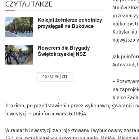
CZYTAJ TAKŻE
Mniów złożo
przeznaczył 
Kolejni żołnierze ochotnicy
najkorzystn
przysięgali na Bukówce
Kobylarnia 
najwyższa w
Rowerem dla Brygady
Świętokrzyskiej NSZ
Jak poinfor
Autostrad, 
POKAŻ WIĘCEJ
– Pozytywn
na zaproje
Kielce Zac
krokiem, po przedstawieniu przez wykonawcę gwarancji na
inwestycji – poinformowała GDDKiA.
W ramach inwestycji zaprojektowany i wybudowany zostani
16,4 km, przebiegający przez teren gmin: Mniów, Miedzian