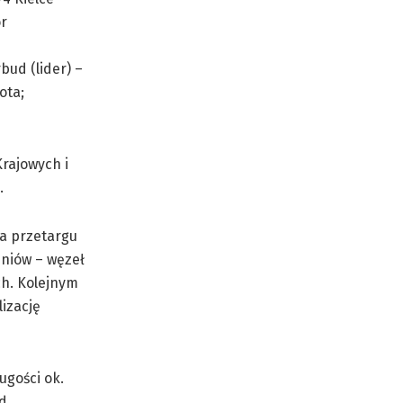
or
bud (lider) –
ota;
Krajowych i
.
a przetargu
niów – węzeł
ch. Kolejnym
izację
ugości ok.
od