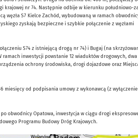
gi krajowej nr 74. Następnie odbije w kierunku południowo-z
icą węzła S7 Kielce Zachód, wybudowaną w ramach obwodnicy
zyskiego zyskają bezpieczne i szybkie połączenie z węzłami
czeniu S74 z istniejącą drogą nr 74) i Bugaj (na skrzyżowan
W ramach inwestycji powstanie 12 wiaduktów drogowych, dwa 
urządzenia ochrony środowiska, drogi dojazdowe oraz Miejsc
 to 36 miesięcy od podpisania umowy z wykonawcą (z wyłączen
 po obwodnicy Opatowa, inwestycja w ciągu drogi ekspresowe
ądowego Programu Budowy Dróg Krajowych.