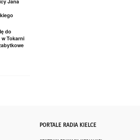
icy Jana
skiego
lę do
 w Tokarni
 zabytkowe
PORTALE RADIA KIELCE