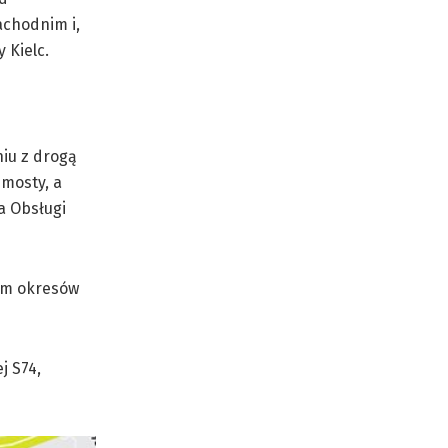
achodnim i,
 Kielc.
iu z drogą
mosty, a
a Obsługi
iem okresów
j S74,