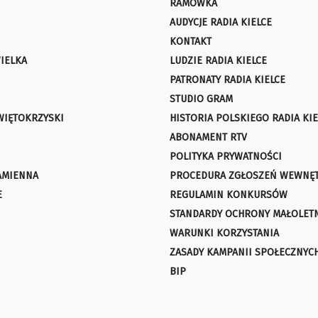
RAMÓWKA
AUDYCJE RADIA KIELCE
KONTAKT
IELKA
LUDZIE RADIA KIELCE
PATRONATY RADIA KIELCE
STUDIO GRAM
WIĘTOKRZYSKI
HISTORIA POLSKIEGO RADIA KIE
ABONAMENT RTV
POLITYKA PRYWATNOŚCI
AMIENNA
PROCEDURA ZGŁOSZEŃ WEWNĘ
E
REGULAMIN KONKURSÓW
STANDARDY OCHRONY MAŁOLET
WARUNKI KORZYSTANIA
ZASADY KAMPANII SPOŁECZNYC
BIP