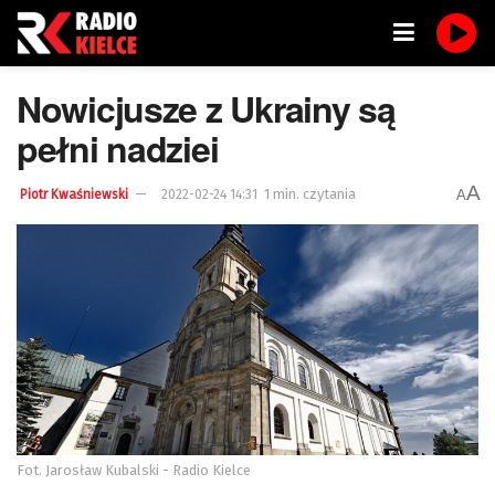
Nowicjusze z Ukrainy są
pełni nadziei
A
1 min. czytania
A
Piotr Kwaśniewski
2022-02-24 14:31
Fot. Jarosław Kubalski - Radio Kielce