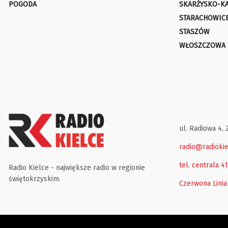
POGODA
SKARŻYSKO-K
STARACHOWIC
STASZÓW
WŁOSZCZOWA
ul. Radiowa 4, 
radio@radiokie
tel. centrala 4
Radio Kielce - największe radio w regionie
świętokrzyskim.
Czerwona Linia