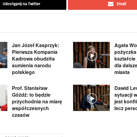
Udostępnij na Twitter
Email
Jan Józef Kasprzyk:
Agata Wo
Pierwsza Kompania
pożyczka
Kadrowa obudziła
kształcie
sumienia narodu
dla dalsz
polskiego
miasta
Prof. Stanisław
Dawid Lew
Góźdź: to będzie
sytuacji w
przychodnia na miarę
jest konfl
współczesnych
lecz pers
czasów