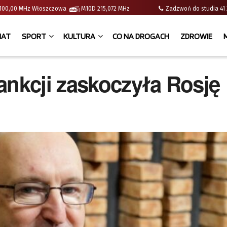
 | 100,00 MHz Włoszczowa
M10D 215,072 MHz
Zadzwoń do studia 
IAT
SPORT
KULTURA
CO NA DROGACH
ZDROWIE
ankcji zaskoczyła Rosję