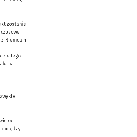
ekt zostanie
i czasowe
 z Niemcami
a
ędzie tego
ale na
 zwykle
wie od
em między