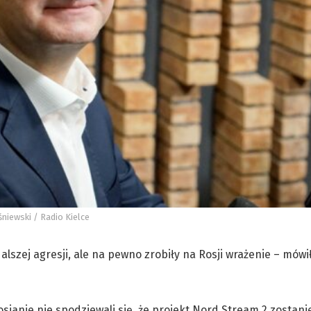
niewski / Radio Kielce
lszej agresji, ale na pewno zrobiły na Rosji wrażenie – mówi
sjanie nie spodziewali się, że projekt Nord Stream 2 zostanie