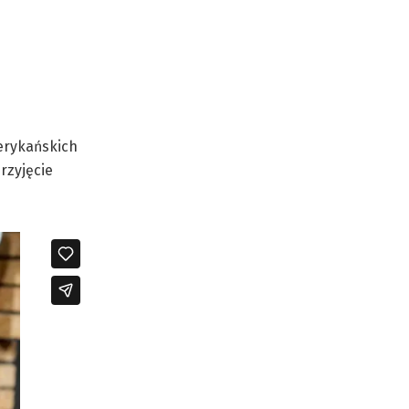
merykańskich
przyjęcie