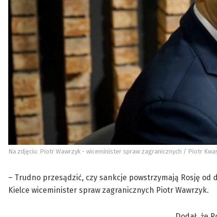
Na zdjęciu: Piotr Wawrzyk - wiceminister spraw zagranicznych / Piotr Kwaś
– Trudno przesądzić, czy sankcje powstrzymają Rosję od da
Kielce wiceminister spraw zagranicznych Piotr Wawrzyk.
Dodał, że
Ro