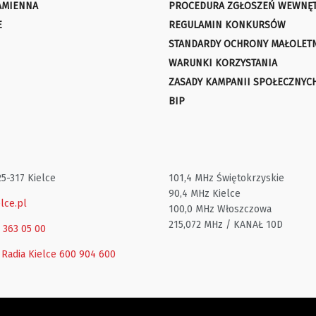
AMIENNA
PROCEDURA ZGŁOSZEŃ WEWNĘ
E
REGULAMIN KONKURSÓW
STANDARDY OCHRONY MAŁOLET
WARUNKI KORZYSTANIA
ZASADY KAMPANII SPOŁECZNYC
BIP
25-317 Kielce
101,4 MHz Świętokrzyskie
90,4 MHz Kielce
lce.pl
100,0 MHz Włoszczowa
215,072 MHz / KANAŁ 10D
1 363 05 00
 Radia Kielce
600 904 600