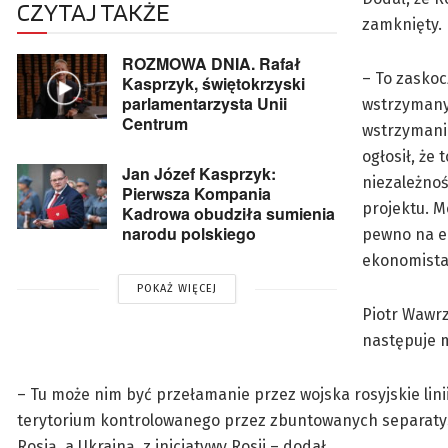
CZYTAJ TAKŻE
zamknięty.
ROZMOWA DNIA. Rafał
– To zaskoc
Kasprzyk, świętokrzyski
parlamentarzysta Unii
wstrzymany,
Centrum
wstrzymani
ogłosił, że
Jan Józef Kasprzyk:
niezależnoś
Pierwsza Kompania
projektu
. 
Kadrowa obudziła sumienia
narodu polskiego
pewno na el
ekonomistac
POKAŻ WIĘCEJ
Piotr Wawrz
następuje 
– Tu może nim być przełamanie przez wojska rosyjskie lini
terytorium kontrolowanego przez zbuntowanych separatys
Rosją, a Ukrainą, z inicjatywy Rosji – dodał.