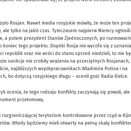
zyło Rosjan. Nawet media rosyjskie mówiły, że może ten proj
 ale tylko na jakiś czas. Tymczasem najpierw Niemcy ogłosil
e, a potem prezydent Stanów Zjednoczonych, po rozmowach
 to koniec tego projektu. Dopóki Rosja nie wycofa się z uznani
ci republik oraz nie wróci do stanu sprzed niedzieli, to nie b
Może
sankcje
nie zrobiły wrażenia na przeciętnych
Rosjanach,
icie, najbliższych współpracownikach Wladimira Putina i na
h, bo dotyczą rosyjskiego długu – ocenił gość Radia Kielce.
yk ocenia, że tego rodzaju konflikty zaczynają się powoli, ale
moment przełomowy.
i rozgraniczającej terytorium kontrolowane przez rząd w Kijo
tów. Wtedy będziemy mieli otwarty na pełną skalę konflikt