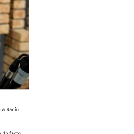
ł w Radiu
 de facto,