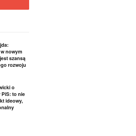
jda:
 w nowym
 jest szansą
ego rozwoju
icki o
 PiS: to nie
ikt ideowy,
onalny