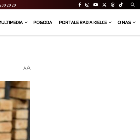
41 200 20 20
MULTIMEDIA
POGODA
PORTALE RADIA KIELCE
O NAS
A
A