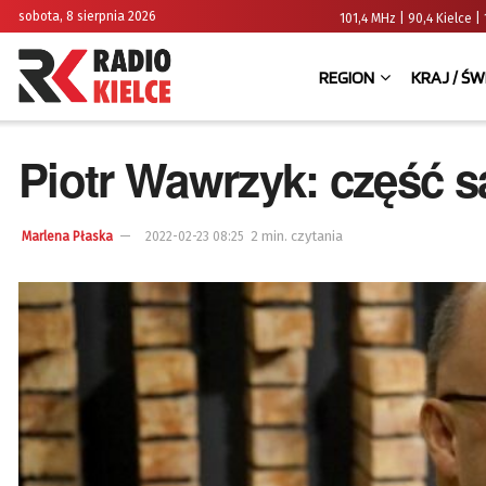
sobota, 8 sierpnia 2026
101,4 MHz | 90,4 Kielce
REGION
KRAJ / ŚW
Piotr Wawrzyk: część s
2 min. czytania
Marlena Płaska
2022-02-23 08:25