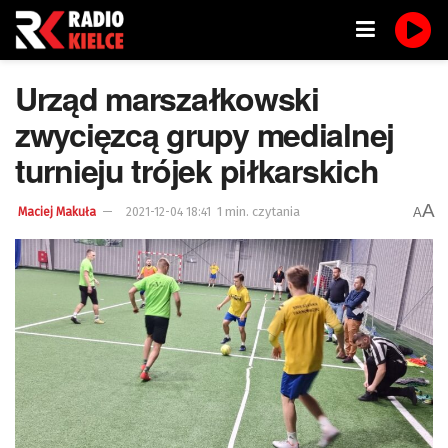
Urząd marszałkowski
zwycięzcą grupy medialnej
turnieju trójek piłkarskich
A
1 min. czytania
A
Maciej Makuła
2021-12-04 18:41