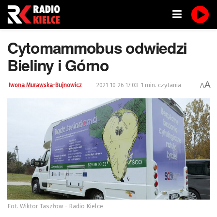
Cytomammobus odwiedzi
Bieliny i Górno
A
1 min. czytania
A
Iwona Murawska-Bujnowicz
2021-10-26 17:03
Fot. Wiktor Taszłow - Radio Kielce