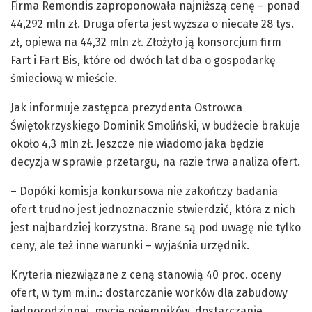
Firma Remondis zaproponowała najniższą cenę – ponad
44,292 mln zł. Druga oferta jest wyższa o niecałe 28 tys.
zł, opiewa na 44,32 mln zł. Złożyło ją konsorcjum firm
Fart i Fart Bis, które od dwóch lat dba o gospodarkę
śmieciową w mieście.
Jak informuje zastępca prezydenta Ostrowca
Świętokrzyskiego Dominik Smoliński, w budżecie brakuje
około 4,3 mln zł. Jeszcze nie wiadomo jaka będzie
decyzja w sprawie przetargu, na razie trwa analiza ofert.
– Dopóki komisja konkursowa nie zakończy badania
ofert trudno jest jednoznacznie stwierdzić, która z nich
jest najbardziej korzystna. Brane są pod uwagę nie tylko
ceny, ale też inne warunki – wyjaśnia urzędnik.
Kryteria niezwiązane z ceną stanowią 40 proc. oceny
ofert, w tym m.in.: dostarczanie worków dla zabudowy
jednorodzinnej, mycie pojemników, dostarczanie