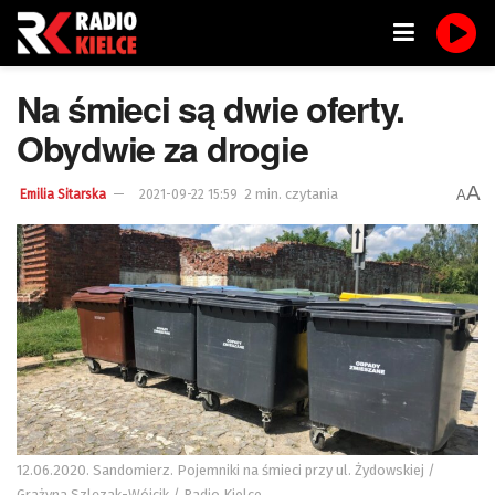
Na śmieci są dwie oferty.
Obydwie za drogie
A
2 min. czytania
A
Emilia Sitarska
2021-09-22 15:59
12.06.2020. Sandomierz. Pojemniki na śmieci przy ul. Żydowskiej /
Grażyna Szlęzak-Wójcik / Radio Kielce