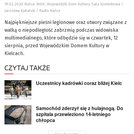
19.02.2020 Kielce. WDK. Wojewódzki Dom Kultury. Sala Kominkowa /
Jarosław Kubalski / Radio Kielce
Najpiękniejsze pieśni legionowe oraz utwory związane z
walką o niepodległość zabrzmią podczas widowiska
multimedialnego, które odbędzie się w czwartek, 12
sierpnia, przed Wojewódzkim Domem Kultury w
Kielcach.
CZYTAJ TAKŻE
Uczestnicy kadrówki coraz bliżej Kielc
Samochód zderzył się z hulajnogą. Do
szpitala przewieziono 14-letniego
chłopca