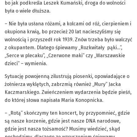
bo jak podkreśla Leszek Kumański, droga do wolności
była o wiele dłuższa.
– Nie była usłana różami, a kolcami od róż, cierpieniem i
okupiona krwią, bo przecież 20 lat nacieszyliśmy się
wolnością i przyszedł rok 1939. Znów trzeba było walczyć
z okupantem. Dlatego śpiewamy „Rozkwitały pąki…”,
„Serce w plecaku”, „Czerwone maki” czy „Warszawskie
dzieci” – wymienia.
Sytuację powojenną zilustrują piosenki, opowiadające o
żołnierza wyklętych, zabrzmią również „Mury” Jacka
Kaczmarskiego. Zwieńczeniem wydarzenia będzie pieśń,
do której słowa napisała Maria Konopnicka.
– „Rotą” skończymy ten koncert, by przypomnieć, gdzie
są nasze korzenie, gdzie jest nasze DNA narodowe,
gdzie jest nasza tożsamość? Musimy wiedzieć, skąd
pochodzimy, dlaczego ze wzruszeniem śpiewamy