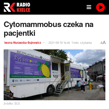
Cytomammobus czeka na
pacjentki
A
1 min. czytania
A
Iwona Murawska-Bujnowicz
2021-08-10 14:46
źródło: ŚCO