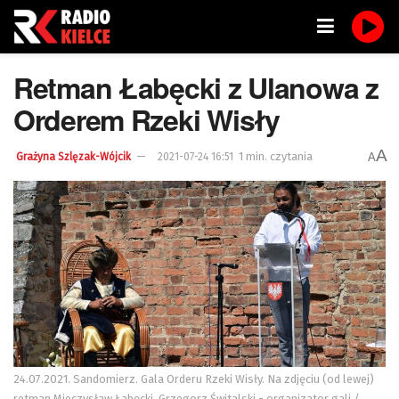
Retman Łabęcki z Ulanowa z
Orderem Rzeki Wisły
A
1 min. czytania
A
Grażyna Szlęzak-Wójcik
2021-07-24 16:51
24.07.2021. Sandomierz. Gala Orderu Rzeki Wisły. Na zdjęciu (od lewej)
retman Mieczysław Łabęcki, Grzegorz Świtalski - organizator gali /