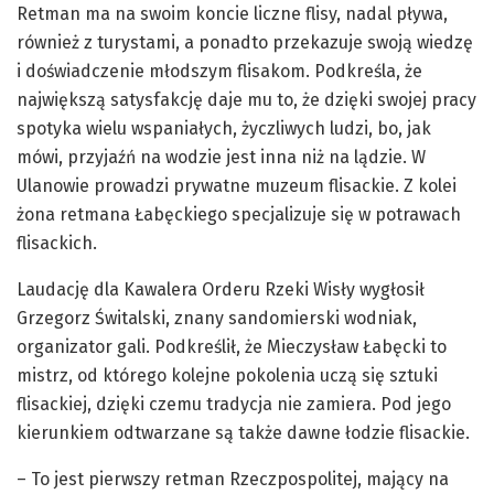
Retman ma na swoim koncie liczne flisy, nadal pływa,
również z turystami, a ponadto przekazuje swoją wiedzę
i doświadczenie młodszym flisakom. Podkreśla, że
największą satysfakcję daje mu to, że dzięki swojej pracy
spotyka wielu wspaniałych, życzliwych ludzi, bo, jak
mówi, przyjaźń na wodzie jest inna niż na lądzie. W
Ulanowie prowadzi prywatne muzeum flisackie. Z kolei
żona retmana Łabęckiego specjalizuje się w potrawach
flisackich.
Laudację dla Kawalera Orderu Rzeki Wisły wygłosił
Grzegorz Świtalski, znany sandomierski wodniak,
organizator gali. Podkreślił, że Mieczysław Łabęcki to
mistrz, od którego kolejne pokolenia uczą się sztuki
flisackiej, dzięki czemu tradycja nie zamiera. Pod jego
kierunkiem odtwarzane są także dawne łodzie flisackie.
– To jest pierwszy retman Rzeczpospolitej, mający na