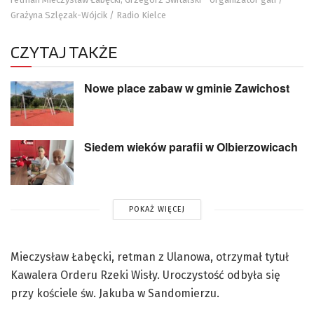
Grażyna Szlęzak-Wójcik / Radio Kielce
CZYTAJ TAKŻE
Nowe place zabaw w gminie Zawichost
Siedem wieków parafii w Olbierzowicach
POKAŻ WIĘCEJ
Mieczysław Łabęcki, retman z Ulanowa, otrzymał tytuł
Kawalera Orderu Rzeki Wisły. Uroczystość odbyła się
przy kościele św. Jakuba w Sandomierzu.