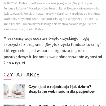
12.07.2021. Kielce. Spotkanie w sprawie programu „Świętokrzyski
Fundusz Lokalny”. Na zdjęciu (od lewej): Rafał Nowak - wicewojewoda
świętokrzyski, Wojciech Kaczmarczyk - dyrektor Narodowego Instytutu
Wolności, Krzysztof Słoń - senator PiS, Agata Wojtyszek - poseł PiS i
Anna Krupka - wiceminister kultury, dziedzictwa narodowego i sportu /
Paulina Michta / Radio Kielce
Mieszkańcy województwa świętokrzyskiego mogą
skorzystać z programu „Świętokrzyski Fundusz Lokalny”,
którego celem jest wsparcie organizacji i grup
pozarządowych. Jednorazowe dofinansowanie wynosi od
2 do 4 tys. zł.
CZYTAJ TAKŻE
Czym jest e-rejestracja i jak działa?
Bezpłatne webinarium dla pacjentów