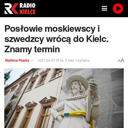
Posłowie moskiewscy i
szwedzcy wrócą do Kielc.
Znamy termin
A
2 min. czytania
A
Marlena Płaska
2021-06-01 10:54