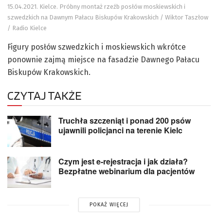
15.04.2021. Kielce. Próbny montaż rzeźb posłów moskiewskich i
szwedzkich na Dawnym Pałacu Biskupów Krakowskich / Wiktor Taszłow
/ Radio Kielce
Figury posłów szwedzkich i moskiewskich wkrótce
ponownie zajmą miejsce na fasadzie Dawnego Pałacu
Biskupów Krakowskich.
CZYTAJ TAKŻE
Truchła szczeniąt i ponad 200 psów
ujawnili policjanci na terenie Kielc
Czym jest e-rejestracja i jak działa?
Bezpłatne webinarium dla pacjentów
POKAŻ WIĘCEJ