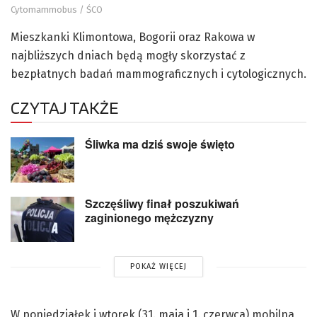
Cytomammobus / ŚCO
Mieszkanki Klimontowa, Bogorii oraz Rakowa w
najbliższych dniach będą mogły skorzystać z
bezpłatnych badań mammograficznych i cytologicznych.
CZYTAJ TAKŻE
Śliwka ma dziś swoje święto
Szczęśliwy finał poszukiwań
zaginionego mężczyzny
POKAŻ WIĘCEJ
W poniedziałek i wtorek (31. maja i 1. czerwca) mobilna