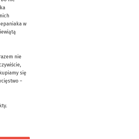
nka
nich
czepaniaka w
iewiątą
 razem nie
czywiście,
skupiamy się
ycięstwo –
kty.