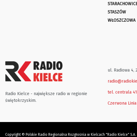
STARACHOWIC
STASZÓW
WŁOSZCZOWA
ul. Radiowa 4, 
radio@radiokie
tel. centrala 4
Radio Kielce - największe radio w regionie
świętokrzyskim.
Czerwona Linia
Copyright © Polskie Radio Regionalna Rozgłośnia w Kielcach "Radio Kielce" S.A.