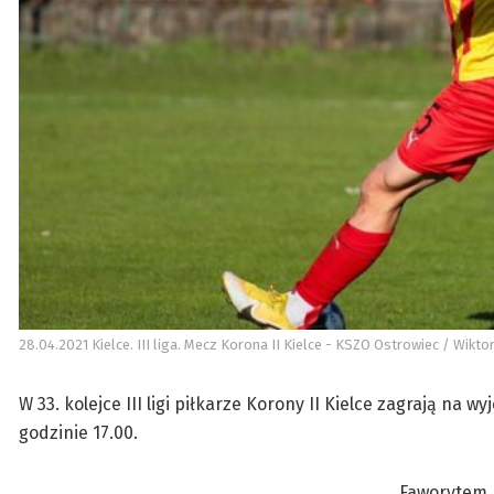
28.04.2021 Kielce. III liga. Mecz Korona II Kielce - KSZO Ostrowiec / Wikto
W 33. kolejce III ligi piłkarze Korony II Kielce zagrają na
godzinie 17.00.
Faworytem r