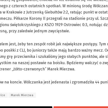
nego z czterech ostatnich spotkań. W minioną środę Wólcza
 w Krakowie z Jutrzenką Giebułtów 2:2, ratując punkt w ostat
eczu. Piłkarze Korony II przegrali na stadionie przy ul. Sz
ionu świętokrzyskiego z KSZO 1929 Ostrowiec 0:3, notując dz
sną, przy zaledwie jednym zwycięstwie.
lem jest, żeby ten zespół robił jak największe postępy. Tym
o posiłki z CLJ, bo juniorzy także mają bardzo ważny mecz. O
śmy grę przeciwnika i szukaliśmy jego słabych punktów, ale 
stkim na naszej postawie na boisku. Będziemy walczyć o zw
trener „żółto-czerwonych” Marek Mierzwa.
tów na koncie. Wólczanka jest jedenasta i zgromadziła 44 pun
elce
Marek Mierzwa