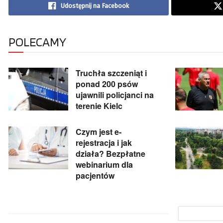
Udostępnij na Facebook
POLECAMY
Truchła szczeniąt i
ponad 200 psów
ujawnili policjanci na
terenie Kielc
Czym jest e-
rejestracja i jak
działa? Bezpłatne
webinarium dla
pacjentów