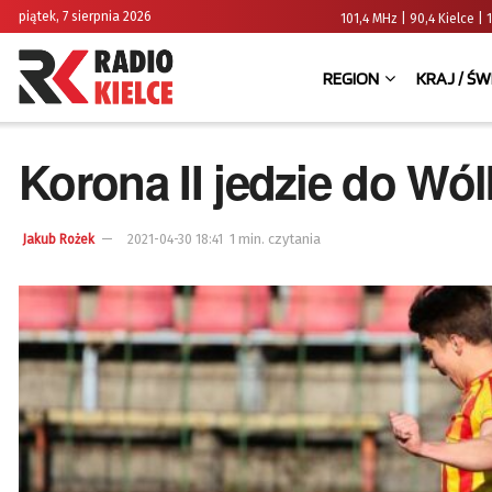
piątek, 7 sierpnia 2026
101,4 MHz | 90,4 Kielce
REGION
KRAJ / ŚW
Korona II jedzie do Wól
1 min. czytania
Jakub Rożek
2021-04-30 18:41