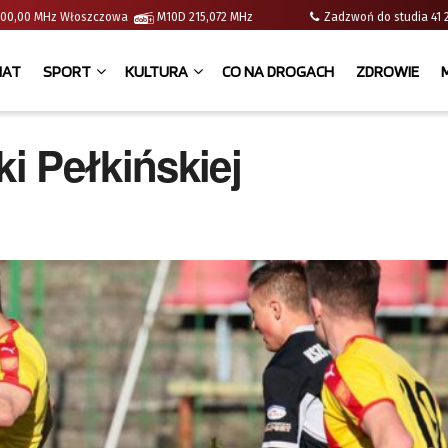
 | 100,00 MHz Włoszczowa
M10D 215,072 MHz
Zadzwoń do studia 
IAT
SPORT
KULTURA
CO NA DROGACH
ZDROWIE
ki Pełkińskiej