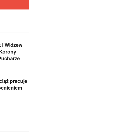
 i Widzew
 Korony
Pucharze
iąż pracuje
cnieniem