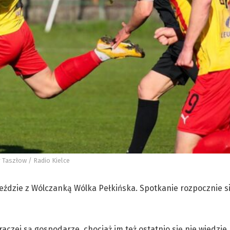
r Taszłow / Radio Kielce
 wyjeździe z Wólczanką Wólka Pełkińska. Spotkanie rozpocznie s
aczej są gospodarze, chociaż im też ostatnio się nie wiedzie,