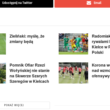
Udostępnij na Twitter
Email
Zieliński: myślę, że
Radomiak
zmiany będą
rywalami
Kielce w 
Polski
Pomnik Ofiar Rzezi
Korona wc
Wołyńskiej nie stanie
nad wzmo
na Skwerze Szarych
ofensywy
Szeregów w Kielcach
POKAŻ WIĘCEJ