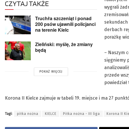
CZYTAJ TAKŻE
wygrali żad
zremisowała
Truchła szczeniąt i ponad
sekundach m
200 psów ujawnili policjanci
na terenie Kielc
derbach reg
porażkę wio
Zieliński: myślę, że zmiany
będą
– Naszym ce
sięgniemy p
analizowali
POKAŻ WIĘCEJ
przede wszy
powiedział 
Korona II Kielce zajmuje w tabeli 19. miejsce i ma 27 punk
Tagi:
piłka nożna
KIELCE
Piłka nożna - III liga
Korona II Ki