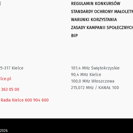
E
REGULAMIN KONKURSÓW
STANDARDY OCHRONY MAŁOLET
WARUNKI KORZYSTANIA
ZASADY KAMPANII SPOŁECZNYC
BIP
25-317 Kielce
101,4 MHz Świętokrzyskie
90,4 MHz Kielce
lce.pl
100,0 MHz Włoszczowa
215,072 MHz / KANAŁ 10D
1 363 05 00
 Radia Kielce
600 904 600
 2026.