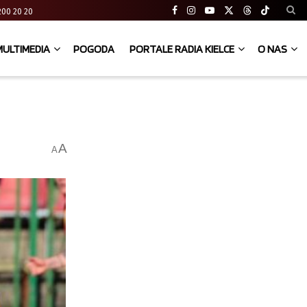
41 200 20 20
MULTIMEDIA
POGODA
PORTALE RADIA KIELCE
O NAS
A
A